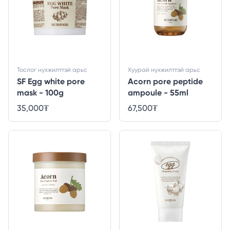
Тослог нүхжилттэй арьс
Хуурай нүхжилттэй арьс
SF Egg white pore
Acorn pore peptide
mask - 100g
ampoule - 55ml
35,000
₮
67,500
₮