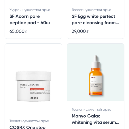
Хуурай нүхжилттэй арьс
Тослог нүхжилттэй арьс
SF Acorn pore
SF Egg white perfect
peptide pad - 60ш
pore cleansing foam -
150ml
65,000
₮
29,000
₮
Тослог нүхжилттэй арьс
Manyo Galac
Тослог нүхжилттэй арьс
whitening vita serum -
COSRX One step
50 ml