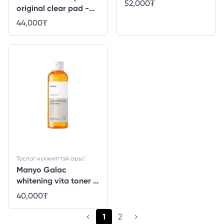
52,000
₮
original clear pad -
70ш
44,000
₮
Тослог нүхжилттэй арьс
Manyo Galac
whitening vita toner -
210 ml
40,000
₮
(current)
1
2