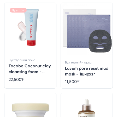
Дууссан
Бүх төрлийн арьс
Бүх төрлийн арьс
Tocobo Coconut clay
Luvum pore reset mud
cleansing foam -
mask - 1ширхэг
150ml
22,500
₮
11,500
₮