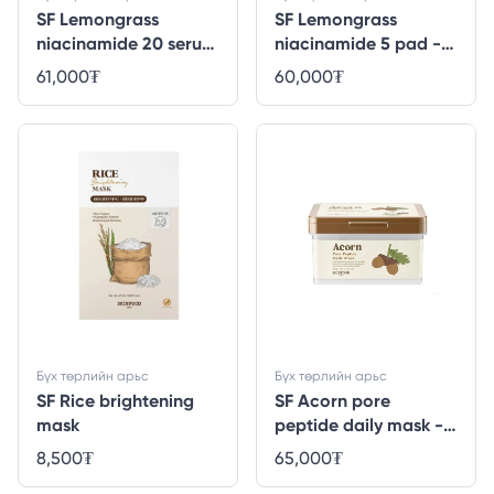
SF Lemongrass
SF Lemongrass
niacinamide 20 serum
niacinamide 5 pad -
- 50ml
60ширхэг
61,000
₮
60,000
₮
Бүх төрлийн арьс
Бүх төрлийн арьс
SF Rice brightening
SF Acorn pore
mask
peptide daily mask -
30ширхэг
8,500
₮
65,000
₮