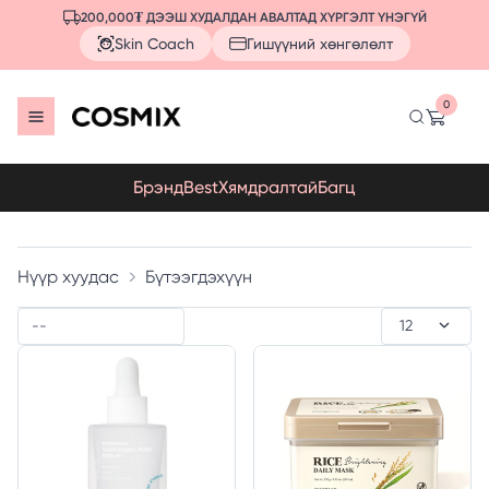
200,000₮ ДЭЭШ ХУДАЛДАН АВАЛТАД ХҮРГЭЛТ ҮНЭГҮЙ
Skin Coach
Гишүүний хөнгөлөлт
0
Брэнд
Best
Хямдралтай
Багц
Нүүр хуудас
Бүтээгдэхүүн