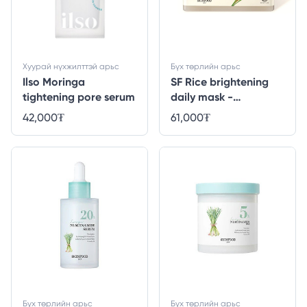
Хуурай нүхжилттэй арьс
Бүх төрлийн арьс
Ilso Moringa
SF Rice brightening
tightening pore serum
daily mask -
30ширхэг
42,000
₮
61,000
₮
Бүх төрлийн арьс
Бүх төрлийн арьс