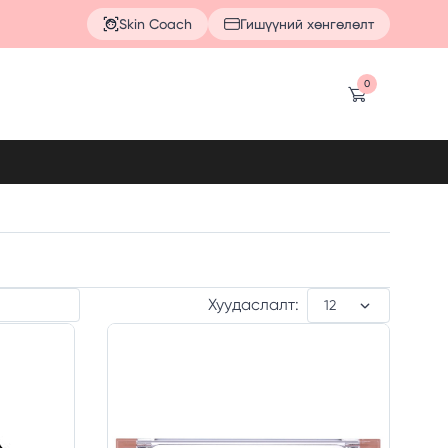
Skin Coach
Гишүүний хөнгөлөлт
0
Хуудаслалт: