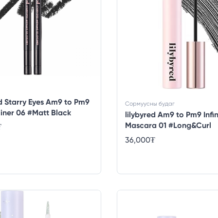
ed Starry Eyes Am9 to Pm9
Сормуусны будаг
liner 06 #Matt Black
lilybyred Am9 to Pm9 Infin
Mascara 01 #Long&Curl
₮
36,000
₮