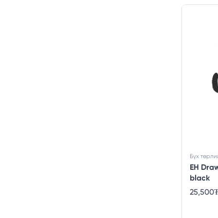
Бүх төрли
EH Draw
black
25,500