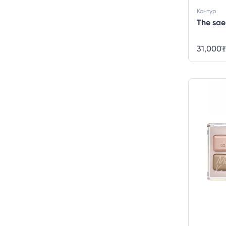
Контур
The sae
31,000