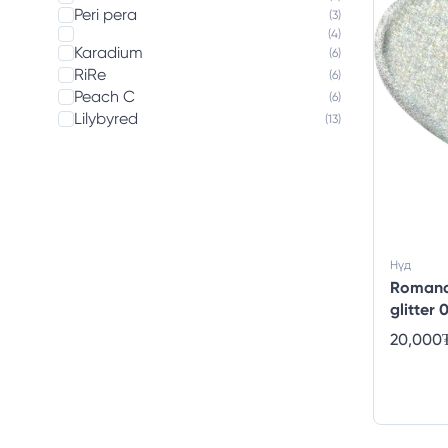
Peri pera
(3)
(4)
Karadium
(6)
RiRe
(6)
Peach C
(6)
Lilybyred
(13)
Нүд
Romand 
glitter 
20,000