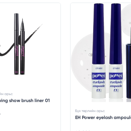
йн арьс
ing show brush liner 01
Бүх төрлийн арьс
₮
EH Power eyelash ampoul