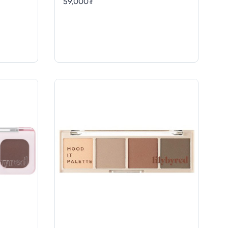
59,000
₮