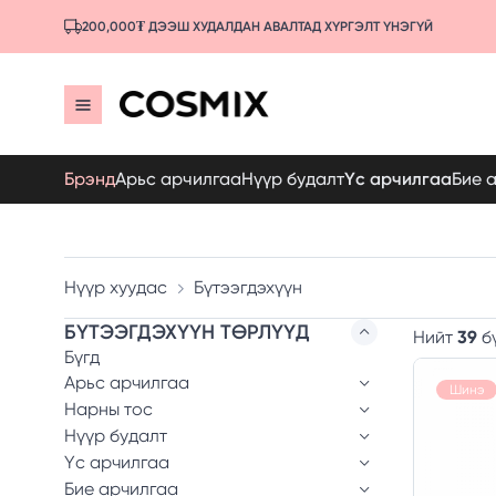
200,000₮ ДЭЭШ ХУДАЛДАН АВАЛТАД ХҮРГЭЛТ ҮНЭГҮЙ
Брэнд
Арьс арчилгаа
Нүүр будалт
Үс арчилгаа
Бие 
Нүүр хуудас
Бүтээгдэхүүн
БҮТЭЭГДЭХҮҮН ТӨРЛҮҮД
Нийт
39
б
Бүгд
Арьс арчилгаа
Шинэ
Нарны тос
Нүүр будалт
Үс арчилгаа
Бие арчилгаа