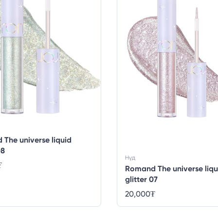
The universe liquid
08
Нүд
₮
Romand The universe liqu
glitter 07
20,000
₮