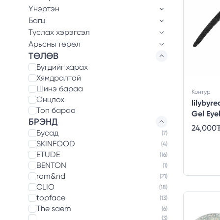
Үнэртэн
Багц
Туслах хэрэгсэл
Арьсны төрөл
ТӨЛӨВ
Бүгдийг харах
Хямдралтай
Шинэ бараа
Контур
Онцлох
lilybyr
Топ бараа
Gel Eye
БРЭНД
24,000
Бусад
(7)
SKINFOOD
(4)
ETUDE
(16)
BENTON
(1)
rom&nd
(21)
CLIO
(18)
topface
(13)
The saem
(6)
(3)