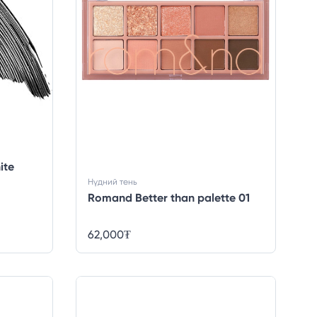
ite
Нүдний тень
Romand Better than palette 01
62,000
₮