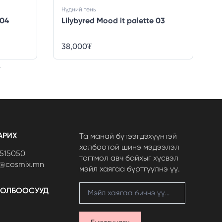
Нүдний тень
 04
Lilybyred Mood it palette 03
38,000
₮
АРИХ
Та манай бүтээгдэхүүнтэй
холбоотой шинэ мэдээлэл
7515050
тогтмол авч байхыг хүсвэл
t@cosmix.mn
мэйл хаягаа бүртгүүлнэ үү.
ХОЛБООСУУД