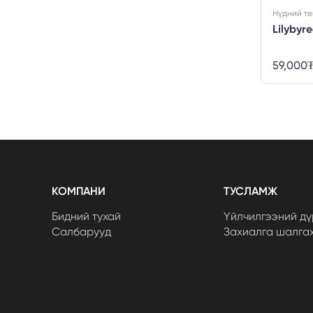
Нүдний те
Lilybyr
59,000
КОМПАНИ
ТУСЛАМЖ
Бидний тухай
Үйлчилгээний дү
Салбарууд
Захиалга шалга