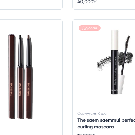
40,000
₮
Дууссан
Сормуусны будаг
The saem saemmul perfe
curling mascara