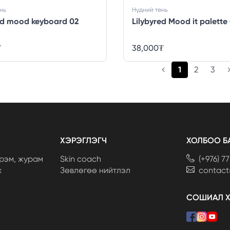
нь
Нүдний тень
ed mood keyboard 02
Lilybyred Mood it palette
₮
38,000
₮
(current)
1
2
3
ХЭРЭГЛЭГЧ
ХОЛБОО Б
рэм, журам
Skin coach
(+976) 7
х
Зөвлөгөө нийтлэл
contac
СОШИАЛ 