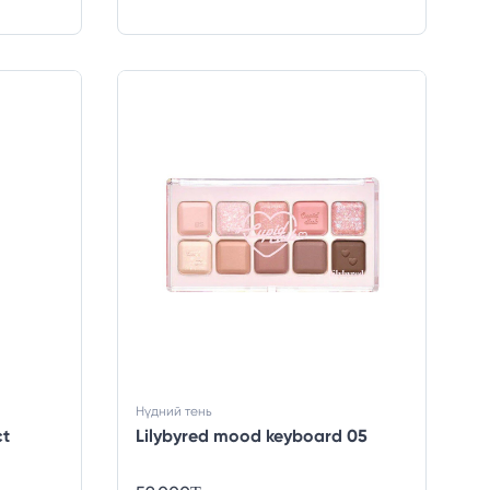
Нүдний тень
ct
Lilybyred mood keyboard 05