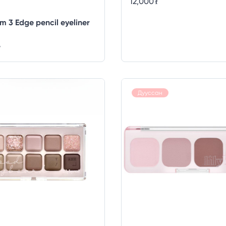
12,000
₮
m 3 Edge pencil eyeliner
₮
Дууссан