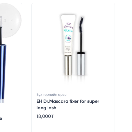
Бүх төрлийн арьс
EH Dr.Mascara fixer for super
long lash
18,000
₮
e