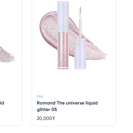
Нүд
id
Romand The universe liquid
glitter 05
20,000
₮