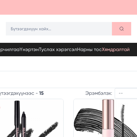
арчилгаа
Үнэртэн
Туслах хэрэгсэл
Нарны тос
Хямдралтай
Эрэмбэлэх:
үтээгдэхүүнээс -
15