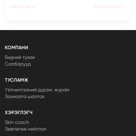
Хэрэглэгч үүсгэх?
Нууц үгээ сэргээх үү?
КОМПАНИ
Бидний тухай
Салбарууд
ТУСЛАМЖ
Үйлчилгээний дүрэм, журам
Захиалга шалгах
ХЭРЭГЛЭГЧ
Skin coach
Зөвлөгөө нийтлэл