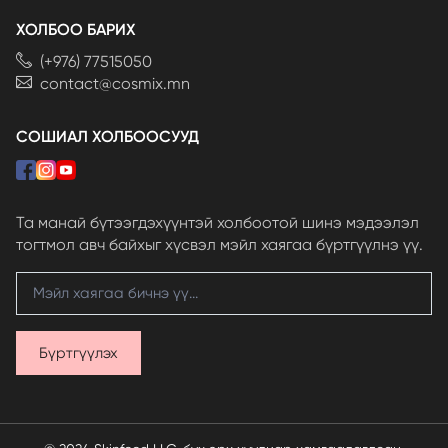
ХОЛБОО БАРИХ
(+976) 77515050
contact@cosmix.mn
СОШИАЛ ХОЛБООСУУД
Та манай бүтээгдэхүүнтэй холбоотой шинэ мэдээлэл
тогтмол авч байхыг хүсвэл мэйл хаягаа бүртгүүлнэ үү.
Бүртгүүлэх