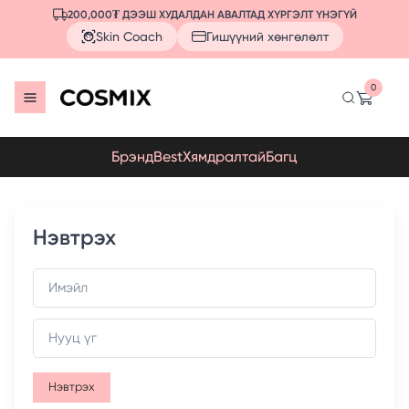
200,000₮ ДЭЭШ ХУДАЛДАН АВАЛТАД ХҮРГЭЛТ ҮНЭГҮЙ
Skin Coach
Гишүүний хөнгөлөлт
0
Брэнд
Best
Хямдралтай
Багц
Нэвтрэх
Нэвтрэх