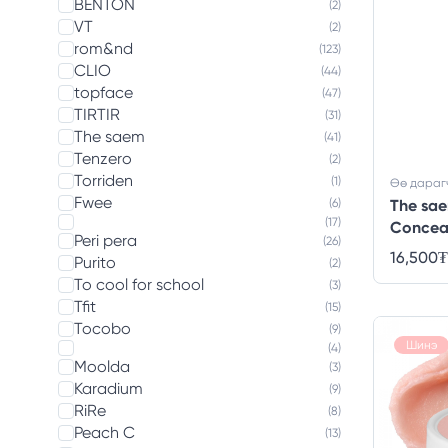
BENTON
(2)
VT
(2)
rom&nd
(123)
CLIO
(44)
topface
(47)
TIRTIR
(31)
The saem
(41)
Tenzero
(2)
Torriden
(1)
Өө дараг
Fwee
(6)
The sae
(17)
Conceal
Peri pera
(26)
16,500
₮
Purito
(2)
To cool for school
(3)
Tfit
(15)
Tocobo
(9)
Шинэ
(4)
Moolda
(3)
Karadium
(9)
RiRe
(8)
Peach C
(13)