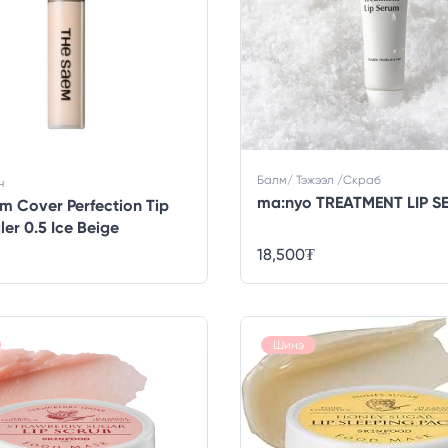
Балм/ Тэжээл /Скраб
ч
ma:nyo TREATMENT LIP S
m Cover Perfection Tip
er 0.5 Ice Beige
18,500
₮
Шинэ