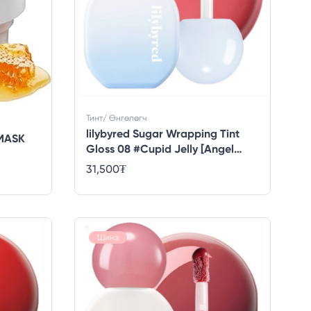
Тинт/ Өнгөлөгч
lilybyred Sugar Wrapping Tint
MASK
Gloss 08 #Cupid Jelly [Angel
Core Edition]
31,500
₮
Шинэ