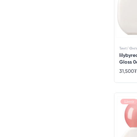
Тинт/ Өнг
lilybyr
Gloss 
Sugar
31,500
₮
Шинэ