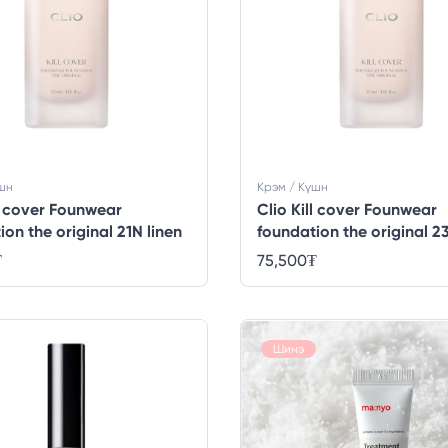
үшн
Крэм / Күшн
ll cover Founwear
Clio Kill cover Founwear
ion the original 21N linen
foundation the original 2
ginger
₮
75,500
₮
Шинэ