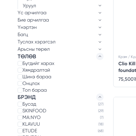
Уруул
Үс арчилгаа
Бие арчилгаа
Үнэртэн
Багц
Туслах хэрэгсэл
Арьсны төрөл
ТӨЛӨВ
Крэм / К
Бүгдийг харах
Clio Ki
Хямдралтай
foundat
Шинэ бараа
75,500
Онцлох
Топ бараа
БРЭНД
Бусад
(27)
SKINFOOD
(29)
MA:NYO
(7)
KLAVUU
(18)
ETUDE
(68)