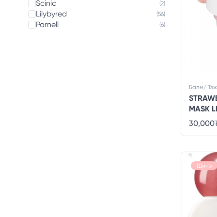
Scinic
(2)
Lilybyred
(56)
Parnell
(6)
Балм/ Тэ
STRAW
MASK L
30,000
Шинэ