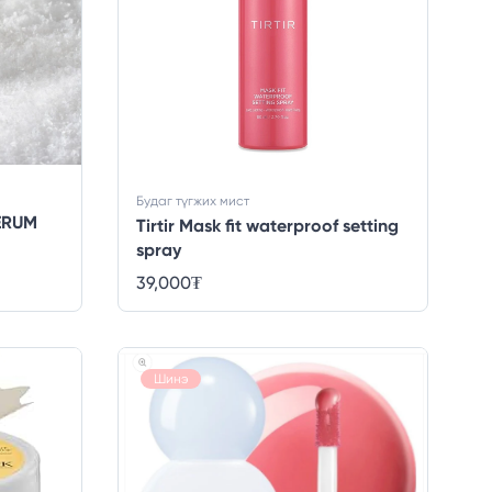
Будаг түгжих мист
ERUM
Tirtir Mask fit waterproof setting
spray
39,000
₮
Шинэ