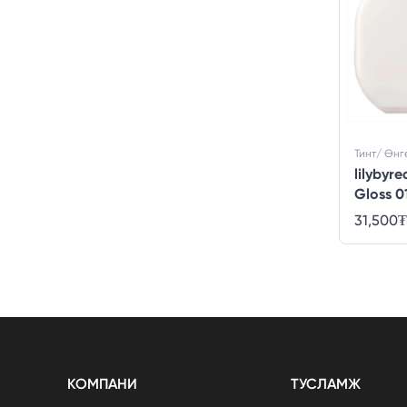
Тинт/ Өнг
lilybyr
Gloss 0
31,500
₮
КОМПАНИ
ТУСЛАМЖ