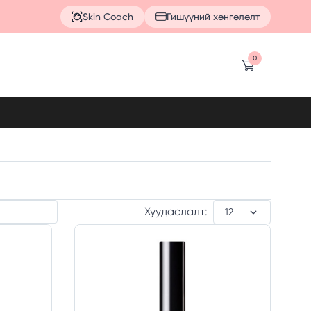
Skin Coach
Гишүүний хөнгөлөлт
0
Хуудаслалт: