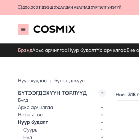
200,000₮ ДЭЭШ ХУДАЛДАН АВАЛТАД ХҮРГЭЛТ ҮНЭГҮЙ
Брэнд
Арьс арчилгаа
Нүүр будалт
Үс арчилгаа
Бие 
Нүүр хуудас
Бүтээгдэхүүн
БҮТЭЭГДЭХҮҮН ТӨРЛҮҮД
Нийт
318
б
Бүгд
Арьс арчилгаа
Нарны тос
Нүүр будалт
Суурь
Нүд