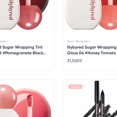
өлөгч
Тинт/ Өнгөлөгч
ed Sugar Wrapping Tint
lilybyred Sugar Wrapping 
06 #Pomegranate Black
Gloss 04 #Honey Tomato
31,500
₮
Шинэ