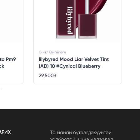
Тинт/ Өнгөлөгч
 to Pm9
lilybyred Mood Liar Velvet Tint
ck
(AD) 10 #Cynical Blueberry
29,500
₮
АРИХ
Та манай бүтээгдэхүүнтэй
холбоотой шинэ мэдээлэл