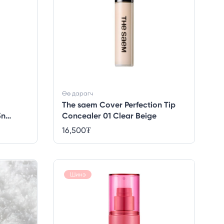
Өө дарагч
The saem Cover Perfection Tip
3n
Concealer 01 Clear Beige
16,500
₮
Шинэ