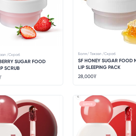
Балм/ Тэжээл /Скраб
жээл /Скраб
SF HONEY SUGAR FOOD 
BERRY SUGAR FOOD
LIP SLEEPING PACK
IP SCRUB
28,000
₮
₮
Шинэ