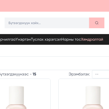
арчилгаа
Үнэртэн
Туслах хэрэгсэл
Нарны тос
Хямдралтай
Эрэмбэлэх:
үтээгдэхүүнээс -
15