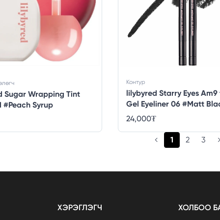
Контур
өлөгч
lilybyred Starry Eyes Am9
ed Sugar Wrapping Tint
Gel Eyeliner 06 #Matt Bla
1 #Peach Syrup
24,000
₮
(current)
1
2
3
ХЭРЭГЛЭГЧ
ХОЛБОО Б