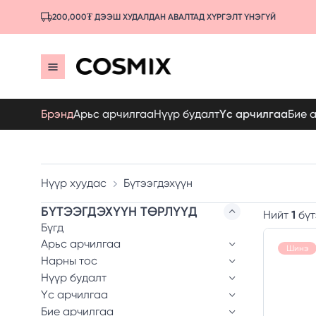
200,000₮ ДЭЭШ ХУДАЛДАН АВАЛТАД ХҮРГЭЛТ ҮНЭГҮЙ
Брэнд
Арьс арчилгаа
Нүүр будалт
Үс арчилгаа
Бие 
Нүүр хуудас
Бүтээгдэхүүн
БҮТЭЭГДЭХҮҮН ТӨРЛҮҮД
Нийт
1
бүт
Бүгд
Арьс арчилгаа
Шинэ
Нарны тос
Нүүр будалт
Үс арчилгаа
Бие арчилгаа