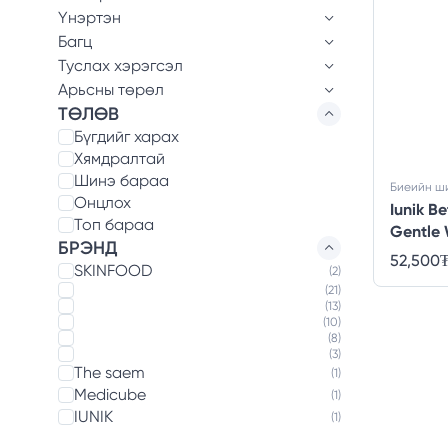
Үнэртэн
Багц
Туслах хэрэгсэл
Арьсны төрөл
ТӨЛӨВ
Бүгдийг харах
Хямдралтай
Шинэ бараа
Биеийн ш
Онцлох
Iunik B
Топ бараа
Gentle
БРЭНД
52,500
SKINFOOD
(2)
(21)
(13)
(10)
(8)
(3)
The saem
(1)
Medicube
(1)
IUNIK
(1)