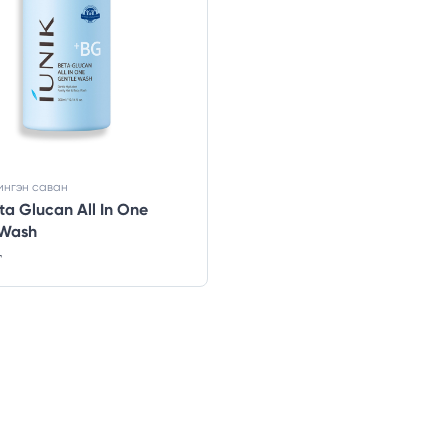
ингэн саван
eta Glucan All In One
 Wash
₮