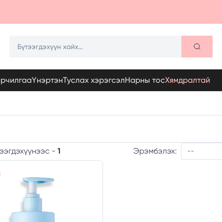
арчилгаа
Үнэртэн
Туслах хэрэгсэл
Нарны тос
Хямдралтай
Эрэмбэлэх:
ээгдэхүүнээс -
1