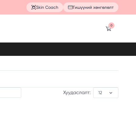
Skin Coach
Гишүүний хөнгөлөлт
0
Хуудаслалт: