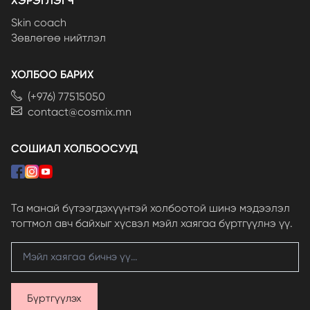
ХЭРЭГЛЭГЧ
Skin coach
Зөвлөгөө нийтлэл
ХОЛБОО БАРИХ
(+976) 77515050
contact@cosmix.mn
СОШИАЛ ХОЛБООСУУД
Та манай бүтээгдэхүүнтэй холбоотой шинэ мэдээлэл
тогтмол авч байхыг хүсвэл мэйл хаягаа бүртгүүлнэ үү.
Бүртгүүлэх