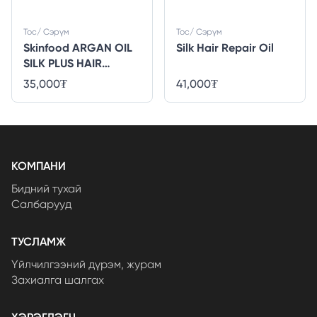
Тос/ Сэрүм
Тос/ Сэрүм
Skinfood ARGAN OIL
Silk Hair Repair Oil
SILK PLUS HAIR
ESSENCE
35,000
₮
41,000
₮
КОМПАНИ
Бидний тухай
Салбарууд
ТУСЛАМЖ
Үйлчилгээний дүрэм, журам
Захиалга шалгах