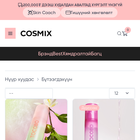
200,000₮ ДЭЭШ ХУДАЛДАН АВАЛТАД ХҮРГЭЛТ ҮНЭГҮЙ
Skin Coach
Гишүүний хөнгөлөлт
0
Брэнд
Best
Хямдралтай
Багц
Нүүр хуудас
Бүтээгдэхүүн
Дууссан