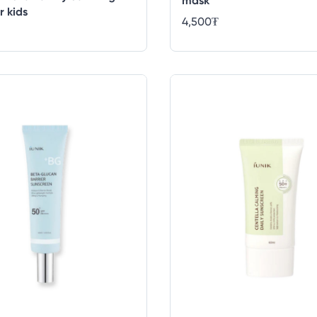
mask
r kids
4,500
₮