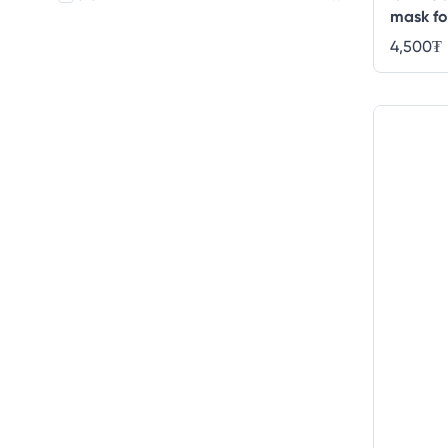
mask fo
4,500
₮