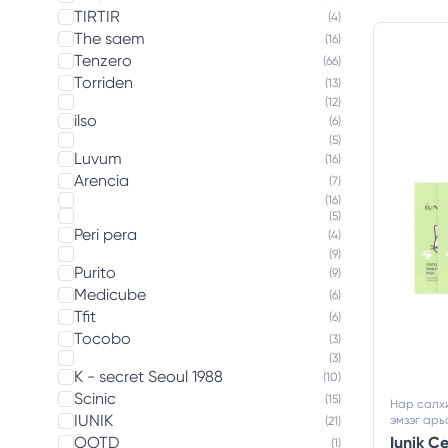
TIRTIR
(4)
The saem
(16)
Tenzero
(66)
Torriden
(13)
(12)
ilso
(6)
(5)
Luvum
(16)
Arencia
(7)
(16)
(5)
Peri pera
(4)
(9)
Purito
(9)
Medicube
(6)
Tfit
(6)
Tocobo
(3)
(3)
K - secret Seoul 1988
(10)
Scinic
(15)
Нар салхи
IUNIK
эмзэг арь
(21)
Iunik C
OOTD
(1)