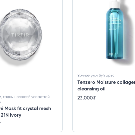
Үрчлээ үүсч буй арьс
Tenzero Moisture collage
cleansing oil
, гадны нөлөөтэй улаалттай
23,000
₮
с
ini Mask fit crystal mesh
 21N ivory
₮