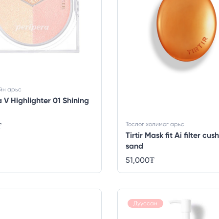
йн арьс
a V Highlighter 01 Shining
Тослог холимог арьс
₮
Tirtir Mask fit Ai filter cu
sand
51,000
₮
Дууссан