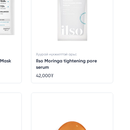
Хуурай нүхжилттэй арьс
 Mask
Ilso Moringa tightening pore
serum
42,000
₮