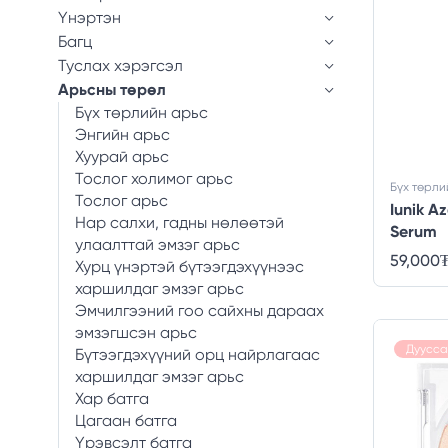
Үнэртэн
Багц
Туслах хэрэгсэл
Арьсны төрөл
Бүх төрлийн арьс
Энгийн арьс
Хуурай арьс
Тослог холимог арьс
Бүх төрли
Тослог арьс
Iunik A
Нар салхи, гадны нөлөөтэй
Serum
улаалттай эмзэг арьс
59,000
Хурц үнэртэй бүтээгдэхүүнээс
харшилдаг эмзэг арьс
Эмчилгээний гоо сайхны дараах
эмзэгшсэн арьс
Дуусса
Бүтээгдэхүүний орц найрлагаас
харшилдаг эмзэг арьс
Хар батга
Цагаан батга
Үрэвсэлт батга