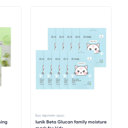
Бүх төрлийн арьс
ming
Iunik Beta Glucan family moisture