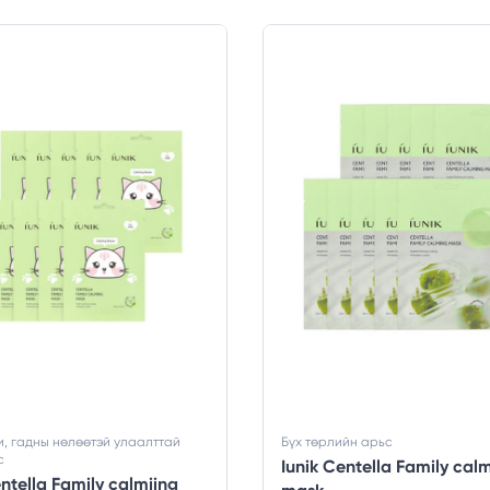
, гадны нөлөөтэй улаалттай
Бүх төрлийн арьс
с
Iunik Centella Family cal
entella Family calmiing