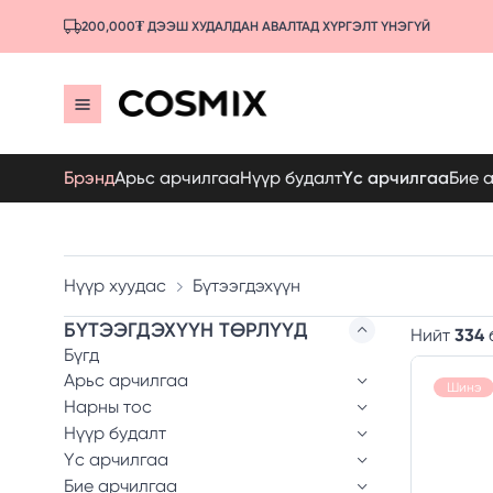
200,000₮ ДЭЭШ ХУДАЛДАН АВАЛТАД ХҮРГЭЛТ ҮНЭГҮЙ
Брэнд
Арьс арчилгаа
Нүүр будалт
Үс арчилгаа
Бие 
Нүүр хуудас
Бүтээгдэхүүн
БҮТЭЭГДЭХҮҮН ТӨРЛҮҮД
Нийт
334
Бүгд
Арьс арчилгаа
Шинэ
Нарны тос
Нүүр будалт
Үс арчилгаа
Бие арчилгаа