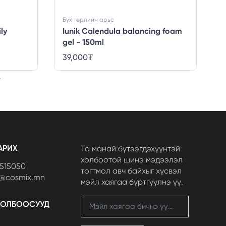
Бүх төрлийн арьс
ly
Iunik Calendula balancing foam
gel - 150ml
39,000
₮
АРИХ
Та манай бүтээгдэхүүнтэй
холбоотой шинэ мэдээлэл
7515050
тогтмол авч байхыг хүсвэл
t@cosmix.mn
мэйл хаягаа бүртгүүлнэ үү.
ХОЛБООСУУД