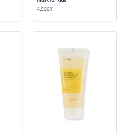
mask for kids
4,500
₮