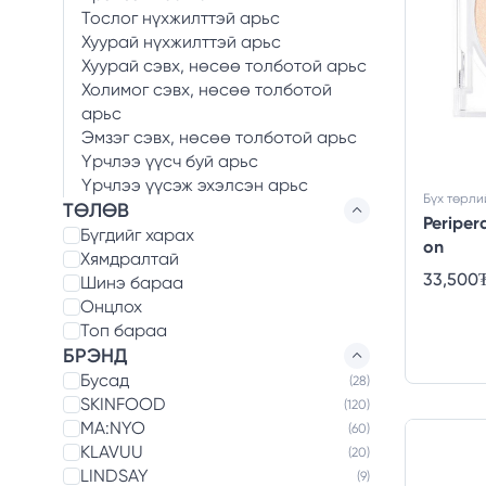
Тослог нүхжилттэй арьс
Хуурай нүхжилттэй арьс
Хуурай сэвх, нөсөө толботой арьс
Холимог сэвх, нөсөө толботой
арьс
Эмзэг сэвх, нөсөө толботой арьс
Үрчлээ үүсч буй арьс
Үрчлээ үүсэж эхэлсэн арьс
Бүх төрли
ТӨЛӨВ
Periper
Бүгдийг харах
on
Хямдралтай
33,500
Шинэ бараа
Онцлох
Топ бараа
БРЭНД
Бусад
(28)
SKINFOOD
(120)
MA:NYO
(60)
KLAVUU
(20)
LINDSAY
(9)