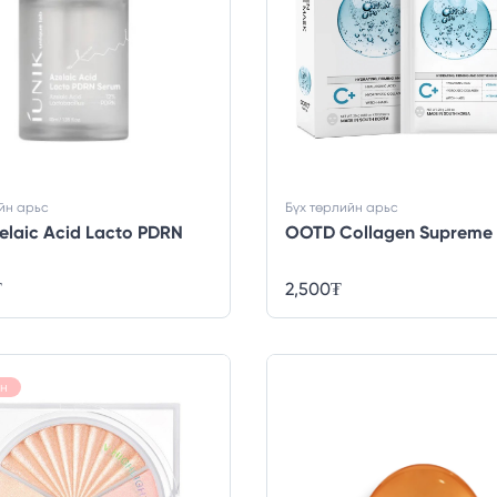
йн арьс
Бүх төрлийн арьс
zelaic Acid Lacto PDRN
OOTD Collagen Supreme
₮
2,500
₮
н