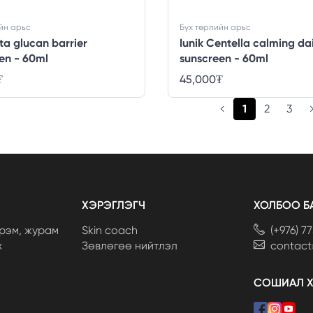
йн арьс
Бүх төрлийн арьс
eta glucan barrier
Iunik Centella calming dai
en - 60ml
sunscreen - 60ml
₮
45,000
₮
(current)
1
2
3
ХЭРЭГЛЭГЧ
ХОЛБОО Б
рэм, журам
Skin coach
(+976) 7
х
Зөвлөгөө нийтлэл
contac
СОШИАЛ 