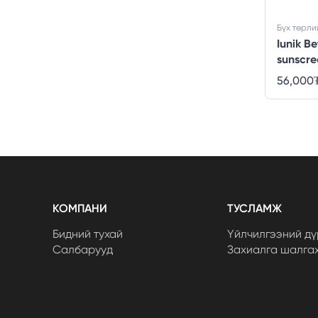
Бүх төрли
Iunik B
sunscre
56,000
КОМПАНИ
ТУСЛАМЖ
Бидний тухай
Үйлчилгээний дү
Салбарууд
Захиалга шалга