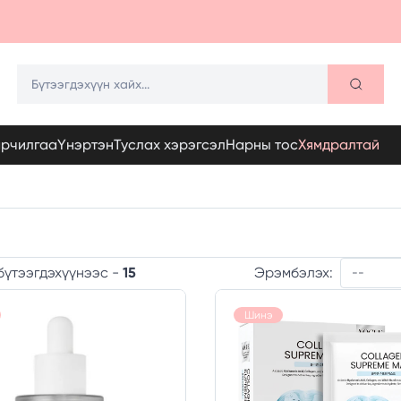
арчилгаа
Үнэртэн
Туслах хэрэгсэл
Нарны тос
Хямдралтай
Эрэмбэлэх:
бүтээгдэхүүнээс -
15
Шинэ