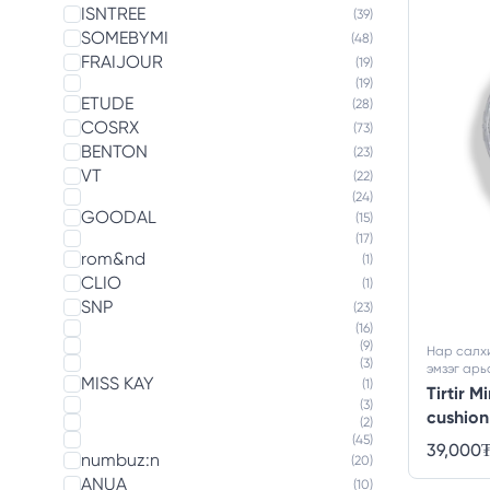
ISNTREE
(39)
SOMEBYMI
(48)
FRAIJOUR
(19)
(19)
ETUDE
(28)
COSRX
(73)
BENTON
(23)
VT
(22)
(24)
GOODAL
(15)
(17)
rom&nd
(1)
CLIO
(1)
SNP
(23)
(16)
(9)
Нар салхи
(3)
эмзэг арь
MISS KAY
(1)
Tirtir M
(3)
cushion
(2)
(45)
39,000
numbuz:n
(20)
ANUA
(10)