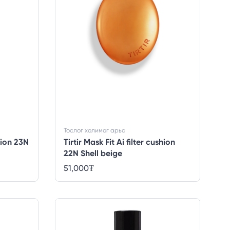
Тослог холимог арьс
shion 23N
Tirtir Mask Fit Ai filter cushion
22N Shell beige
51,000
₮