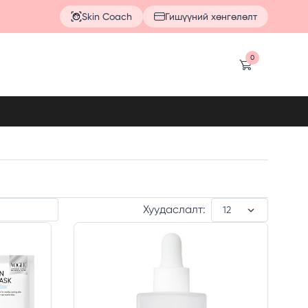
Skin Coach
Гишүүний хөнгөлөлт
0
Хуудаслалт: