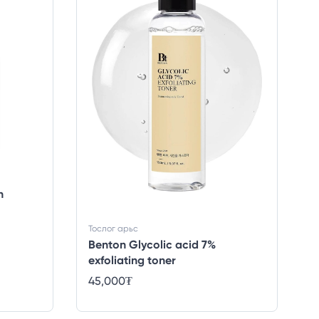
n
Тослог арьс
Benton Glycolic acid 7%
exfoliating toner
45,000
₮