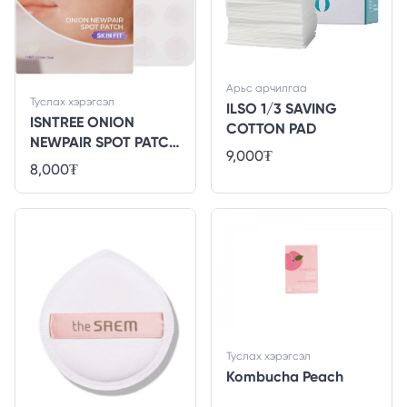
Арьс арчилгаа
Туслах хэрэгсэл
ILSO 1/3 SAVING
ISNTREE ONION
COTTON PAD
NEWPAIR SPOT PATCH
9,000
₮
[SKIN FIT] 15 patches
8,000
₮
(12mmx15ea)
Туслах хэрэгсэл
Kombucha Peach