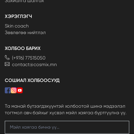
Захиалга шалгах
ХЭРЭГЛЭГЧ
Skin coach
Зөвлөгөө нийтлэл
ХОЛБОО БАРИХ
(+976) 77515050
contact@cosmix.mn
СОШИАЛ ХОЛБООСУУД
Та манай бүтээгдэхүүнтэй холбоотой шинэ мэдээлэл
тогтмол авч байхыг хүсвэл мэйл хаягаа бүртгүүлнэ үү.