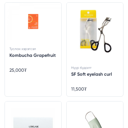
Туслах хэрэгсэл
Kombucha Grapefruit
Нүүр будалт
25,000
₮
SF Soft eyelash curl
11,500
₮