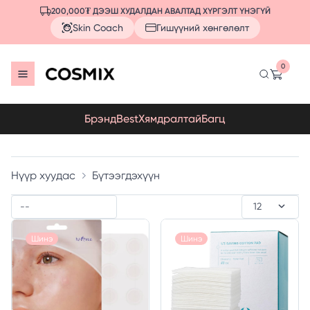
200,000₮ ДЭЭШ ХУДАЛДАН АВАЛТАД ХҮРГЭЛТ ҮНЭГҮЙ
Skin Coach
Гишүүний хөнгөлөлт
0
Брэнд
Best
Хямдралтай
Багц
Нүүр хуудас
Бүтээгдэхүүн
Шинэ
Шинэ