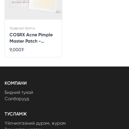
Үрэвсэлт батга
COSRX Acne Pimple
Master Patch -
24ширхэг
9,000
₮
КОМПАНИ
Бидний тухай
Салбарууд
ТУСЛАМЖ
Үйлчилгээний дүрэм, журам