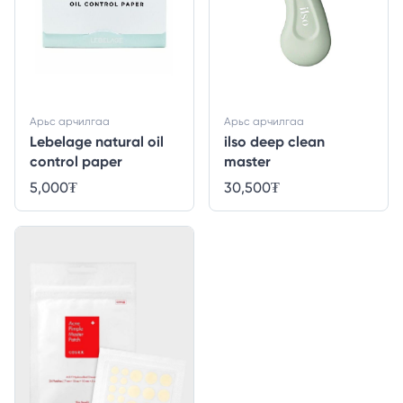
Арьс арчилгаа
Арьс арчилгаа
Lebelage natural oil
ilso deep clean
control paper
master
5,000
₮
30,500
₮