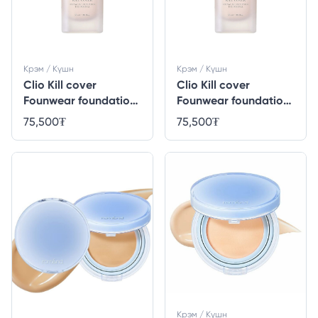
Крэм / Күшн
Крэм / Күшн
Clio Kill cover
Clio Kill cover
Founwear foundation
Founwear foundation
the original 21N linen
the original 23n
75,500
₮
75,500
₮
ginger
Крэм / Күшн