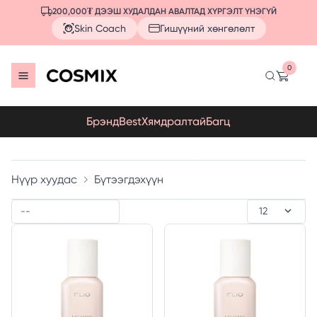
200,000₮ ДЭЭШ ХУДАЛДАН АВАЛТАД ХҮРГЭЛТ ҮНЭГҮЙ
Skin Coach
Гишүүний хөнгөлөлт
0
Брэнд
Best
Хямдралтай
Багц
Нүүр хуудас
Бүтээгдэхүүн