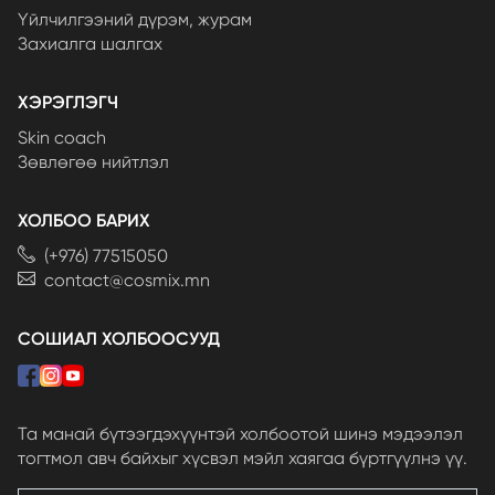
Үйлчилгээний дүрэм, журам
Захиалга шалгах
ХЭРЭГЛЭГЧ
Skin coach
Зөвлөгөө нийтлэл
ХОЛБОО БАРИХ
(+976) 77515050
contact@cosmix.mn
СОШИАЛ ХОЛБООСУУД
Та манай бүтээгдэхүүнтэй холбоотой шинэ мэдээлэл
тогтмол авч байхыг хүсвэл мэйл хаягаа бүртгүүлнэ үү.