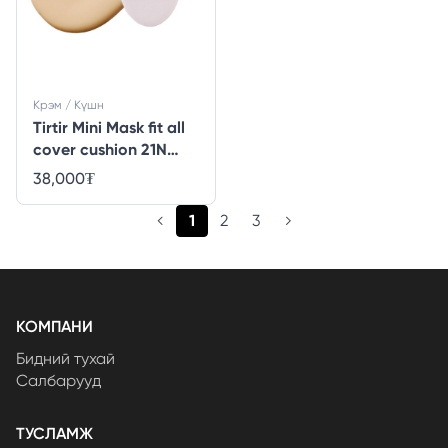
Крэм / Күшн
Tirtir Mini Mask fit all
cover cushion 21N
ivory
38,000
₮
(current)
1
2
3
КОМПАНИ
Бидний тухай
Салбарууд
ТУСЛАМЖ