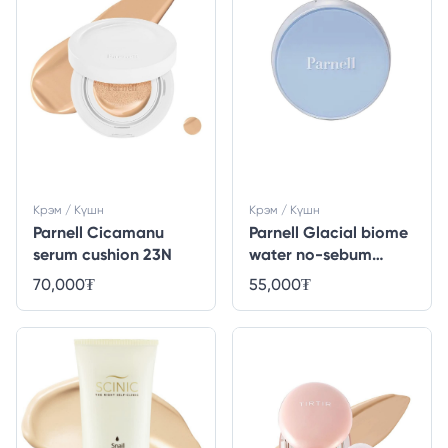
Крэм / Күшн
Крэм / Күшн
Parnell Cicamanu
Parnell Glacial biome
serum cushion 23N
water no-sebum
cushion
70,000
₮
55,000
₮