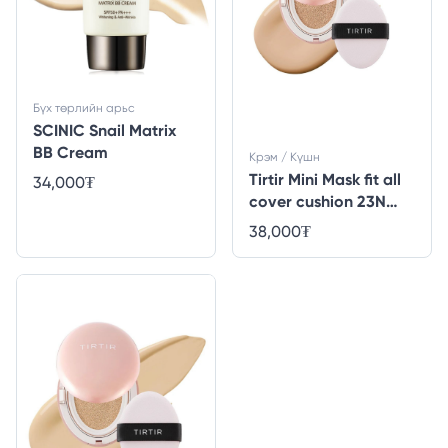
Бүх төрлийн арьс
SCINIC Snail Matrix
BB Cream
Крэм / Күшн
Tirtir Mini Mask fit all
34,000
₮
cover cushion 23N
sand
38,000
₮