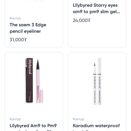
Lilybyred Starry eyes
am9 to pm9 slim gel
eyeliner 01
Контур
24,000
₮
The saem 3 Edge
pencil eyeliner
31,000
₮
Контур
Контур
Lilybyred Am9 to Pm9
Karadium waterproof