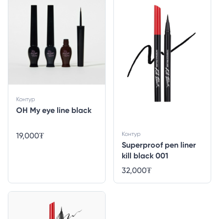
Контур
OH My eye line black
Контур
19,000
₮
Superproof pen liner
kill black 001
32,000
₮