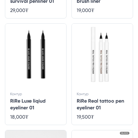
survival penliner 01
brush liner
29,000
₮
19,000
₮
Контур
Контур
RiRe Luxe liqiud
RiRe Real tattoo pen
eyeliner 01
eyeliner 01
18,000
₮
19,500
₮