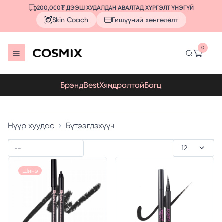
200,000₮ ДЭЭШ ХУДАЛДАН АВАЛТАД ХҮРГЭЛТ ҮНЭГҮЙ
Skin Coach
Гишүүний хөнгөлөлт
0
Брэнд
Best
Хямдралтай
Багц
Нүүр хуудас
Бүтээгдэхүүн
Шинэ