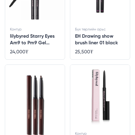
Контур
Бүх төрлийн арьс
lilybyred Starry Eyes
EH Drawing show
Am9 to Pm9 Gel
brush liner 01 black
Eyeliner 06 #Matt
24,000
₮
25,500
₮
Black
Контур