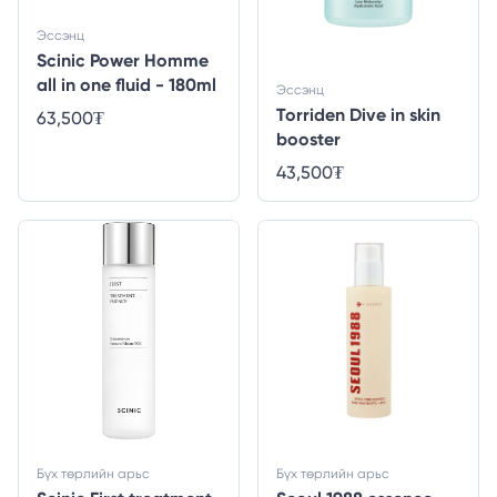
Эссэнц
Scinic Power Homme
all in one fluid - 180ml
Эссэнц
Torriden Dive in skin
63,500
₮
booster
43,500
₮
Бүх төрлийн арьс
Бүх төрлийн арьс