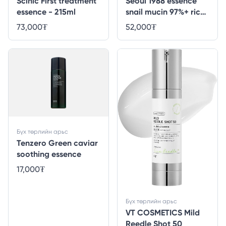
Scinic First treatment
Seoul 1988 essence
essence - 215ml
snail mucin 97%+ rice
- 100ml
73,000
₮
52,000
₮
Бүх төрлийн арьс
Tenzero Green caviar
soothing essence
17,000
₮
Бүх төрлийн арьс
VT COSMETICS Mild
Reedle Shot 50