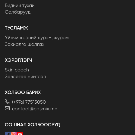
Бидний тухай
Салбарууд
ТУСЛАМЖ
Үйлчилгээний дүрэм, журам
Захиалга шалгах
ХЭРЭГЛЭГЧ
Skin coach
Зөвлөгөө нийтлэл
ХОЛБОО БАРИХ
(+976) 77515050
contact@cosmix.mn
СОШИАЛ ХОЛБООСУУД