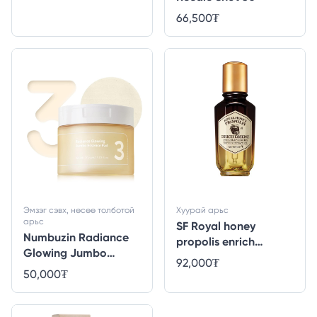
66,500
₮
Эмзэг сэвх, нөсөө толботой
Хуурай арьс
арьс
SF Royal honey
Numbuzin Radiance
propolis enrich
Glowing Jumbo
essence - 50ml
92,000
₮
Essence Pad - 70ea
50,000
₮