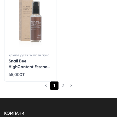
Үрчлээ үүсэж эхэлсэн арьс
Snail Bee
HighContent Essence
- 100mL
45,000
₮
(current)
1
2
КОМПАНИ