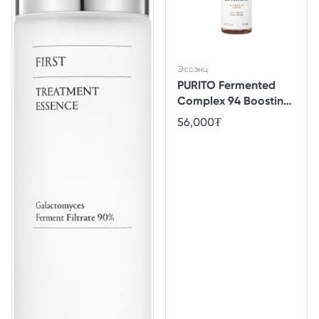
Эссэнц
PURITO Fermented
Complex 94 Boosting
Essence_GLOBAL
56,000
₮
[150ML]