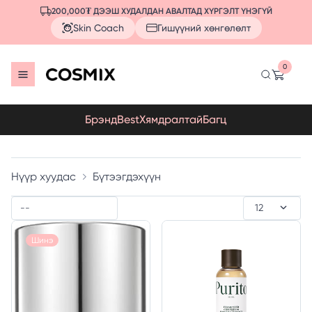
200,000₮ ДЭЭШ ХУДАЛДАН АВАЛТАД ХҮРГЭЛТ ҮНЭГҮЙ
Skin Coach
Гишүүний хөнгөлөлт
0
Брэнд
Best
Хямдралтай
Багц
Нүүр хуудас
Бүтээгдэхүүн
Шинэ