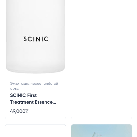
Эмзэг сэвх, нөсөө толботой
арьс
SCINIC First
Treatment Essence
150ml
49,000
₮