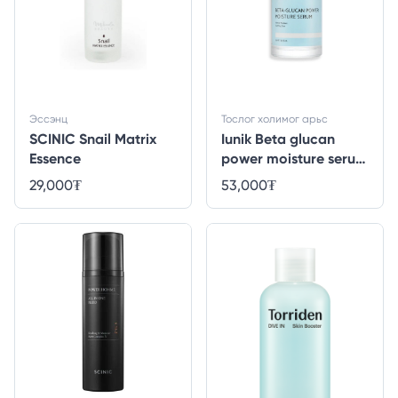
Эссэнц
Тослог холимог арьс
SCINIC Snail Matrix
Iunik Beta glucan
Essence
power moisture serum
- 50ml
29,000
₮
53,000
₮