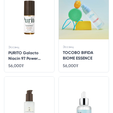
Эссэнц
Эссэнц
TOCOBO BIFIDA
PURITO Galacto
BIOME ESSENCE
Niacin 97 Power
Essence_GLOBAL
56,000
₮
56,000
₮
[60ml]