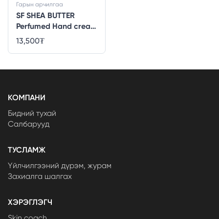
Гарын арчилгаа
SF SHEA BUTTER
Perfumed Hand cream
- 30ml
13,500
₮
КОМПАНИ
Бидний тухай
Салбарууд
ТУСЛАМЖ
Үйлчилгээний дүрэм, журам
Захиалга шалгах
ХЭРЭГЛЭГЧ
Skin coach