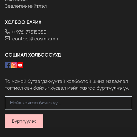
Зөвлөгөө нийтлэл
ХОЛБОО БАРИХ
(+976) 77515050
contact@cosmix.mn
СОШИАЛ ХОЛБООСУУД
Та манай бүтээгдэхүүнтэй холбоотой шинэ мэдээлэл
тогтмол авч байхыг хүсвэл мэйл хаягаа бүртгүүлнэ үү.
Бүртгүүлэх