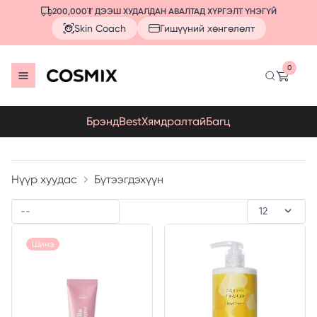
200,000₮ ДЭЭШ ХУДАЛДАН АВАЛТАД ХҮРГЭЛТ ҮНЭГҮЙ
Skin Coach
Гишүүний хөнгөлөлт
0
Брэнд
Best
Хямдралтай
Багц
Нүүр хуудас
Бүтээгдэхүүн
Шинэ