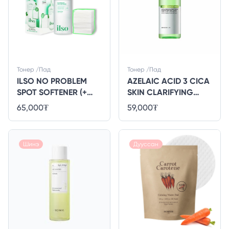
Тонер /Пад
Тонер /Пад
ILSO NO PROBLEM
AZELAIC ACID 3 CICA
SPOT SOFTENER (+
SKIN CLARIFYING
PAD)
TONER 250ml
65,000
₮
59,000
₮
Шинэ
Шинэ
Дууссан