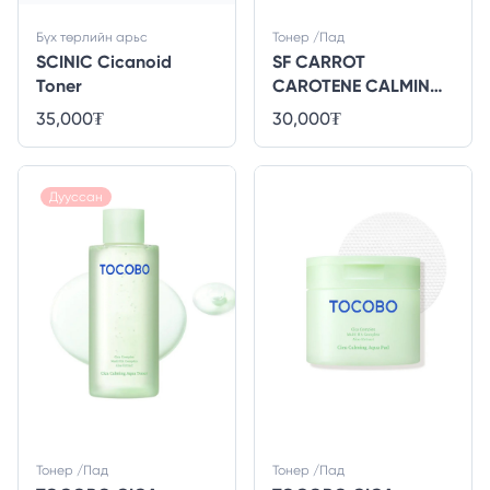
Бүх төрлийн арьс
Тонер /Пад
SCINIC Cicanoid
SF CARROT
Toner
CAROTENE CALMING
WATER PAD refill
35,000
₮
30,000
₮
Дууссан
Тонер /Пад
Тонер /Пад