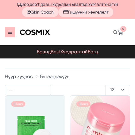
200,000₮ ДЭЭШ ХУДАЛДАН АВАЛТАД ХҮРГЭЛТ ҮНЭГҮЙ
Skin Coach
Гишүүний хөнгөлөлт
0
Брэнд
Best
Хямдралтай
Багц
Нүүр хуудас
Бүтээгдэхүүн
Шинэ
Шинэ