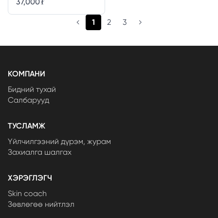
37,000
₮
(current)
1
2
3
КОМПАНИ
Бидний тухай
Салбарууд
ТУСЛАМЖ
Үйлчилгээний дүрэм, журам
Захиалга шалгах
ХЭРЭГЛЭГЧ
Skin coach
Зөвлөгөө нийтлэл