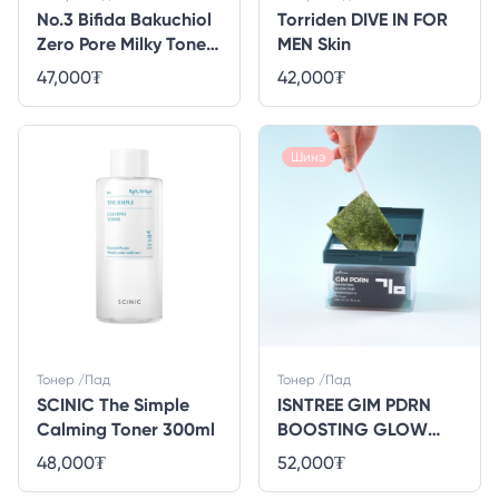
No.3 Bifida Bakuchiol
Torriden DIVE IN FOR
Zero Pore Milky Toner
MEN Skin
Light
47,000
₮
42,000
₮
Шинэ
Тонер /Пад
Тонер /Пад
SCINIC The Simple
ISNTREE GIM PDRN
Calming Toner 300ml
BOOSTING GLOW
PAD (200ml)70ea
48,000
₮
52,000
₮