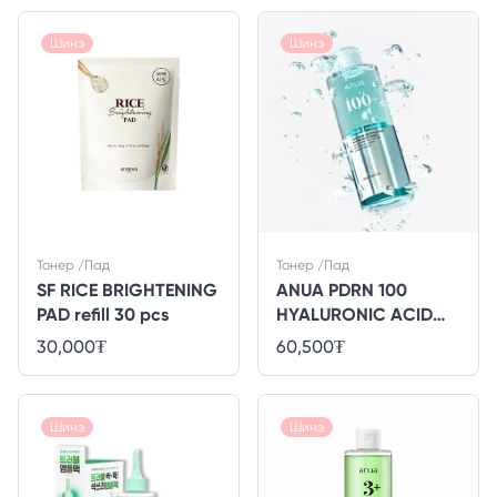
Шинэ
Шинэ
Тонер /Пад
Тонер /Пад
SF RICE BRIGHTENING
ANUA PDRN 100
PAD refill 30 pcs
HYALURONIC ACID
BOOSTER TONER
30,000
₮
60,500
₮
250ml
Шинэ
Шинэ