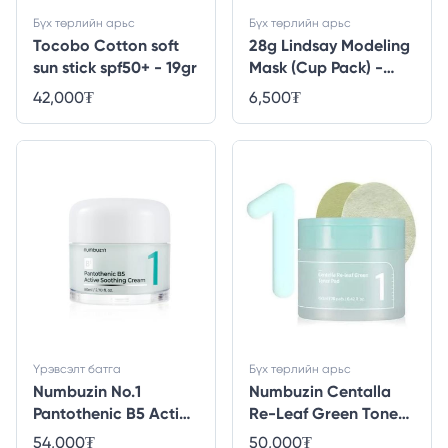
Бүх төрлийн арьс
Бүх төрлийн арьс
Tocobo Cotton soft
28g Lindsay Modeling
sun stick spf50+ - 19gr
Mask (Cup Pack) -
Cool(Tea-tree)
42,000
₮
6,500
₮
Үрэвсэлт батга
Бүх төрлийн арьс
Numbuzin No.1
Numbuzin Centalla
Pantothenic B5 Active
Re-Leaf Green Toner
Soothing Cream -
Pad - 70ea
54,000
₮
50,000
₮