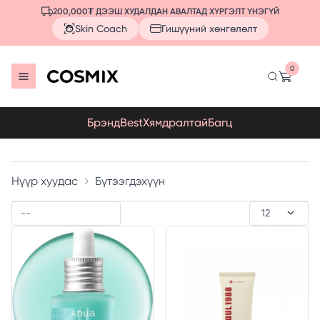
200,000₮ ДЭЭШ ХУДАЛДАН АВАЛТАД ХҮРГЭЛТ ҮНЭГҮЙ
Skin Coach
Гишүүний хөнгөлөлт
0
Брэнд
Best
Хямдралтай
Багц
Нүүр хуудас
Бүтээгдэхүүн