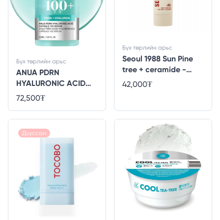
Бүх төрлийн арьс
Seoul 1988 Sun Pine
Бүх төрлийн арьс
tree + ceramide -
ANUA PDRN
50ml
HYALURONIC ACID
42,000
₮
CAPSULE 100 SERUM
72,500
₮
30ml
Дууссан