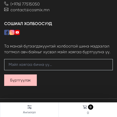
(+976) 77515050
contact@cosmix.mn
СОШИАЛ ХОЛБООСУУД
Та манай бүтээгдэхүүнтэй холбоотой шинэ мэдээлэл
тогтмол авч байхыг хүсвэл мэйл хаягаа бүртгүүлнэ үү.
Бүртгүүлэх
© 2024 Skinfood LLC, бүх эрх хуулиар хамгаалагдсан.
0
Вэбсайт
ыг
Грийнсофт ХХК
хөгжүүлэв.
Ангилал
0