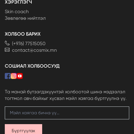
ХЭРЭГЛЭГЧ
Skin coach
Зөвлөгөө нийтлэл
ХОЛБОО БАРИХ
(+976) 77515050
contact@cosmix.mn
СОШИАЛ ХОЛБООСУУД
Та манай бүтээгдэхүүнтэй холбоотой шинэ мэдээлэл
тогтмол авч байхыг хүсвэл мэйл хаягаа бүртгүүлнэ үү.
Бүртгүүлэх