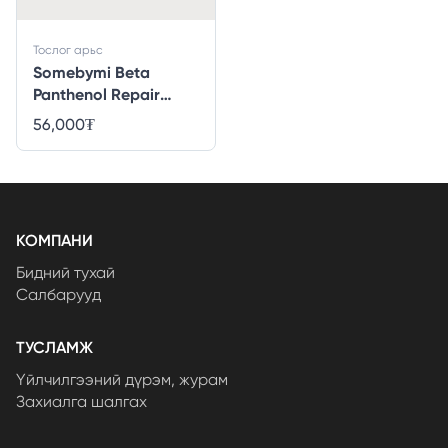
Тослог арьс
Somebymi Beta
Panthenol Repair
Starter Kit - 4pcs
56,000
₮
КОМПАНИ
Бидний тухай
Салбарууд
ТУСЛАМЖ
Үйлчилгээний дүрэм, журам
Захиалга шалгах