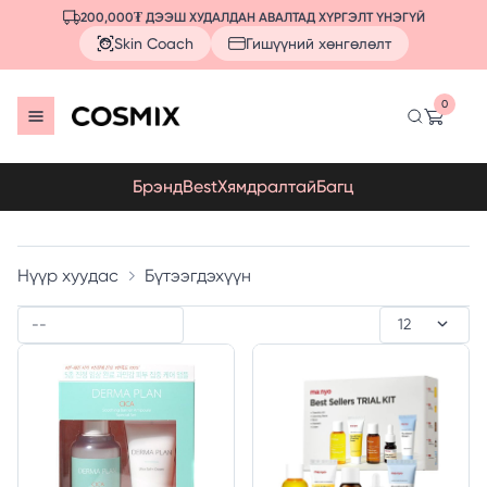
200,000₮ ДЭЭШ ХУДАЛДАН АВАЛТАД ХҮРГЭЛТ ҮНЭГҮЙ
Skin Coach
Гишүүний хөнгөлөлт
0
Брэнд
Best
Хямдралтай
Багц
Нүүр хуудас
Бүтээгдэхүүн