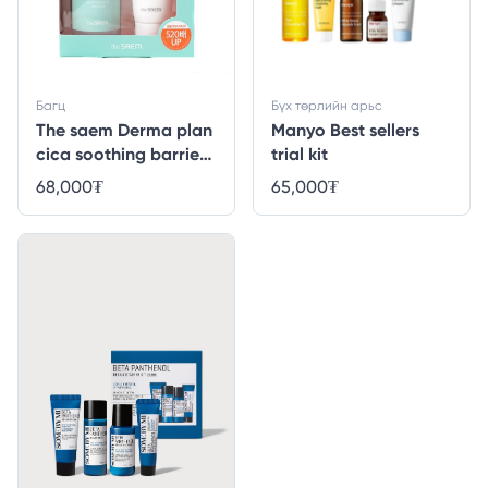
Багц
Бүх төрлийн арьс
The saem Derma plan
Manyo Best sellers
cica soothing barrier
trial kit
ampoule special set
68,000
₮
65,000
₮