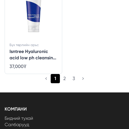
Бүх төрлийн арьс
Isntree Hyaluronic
acid low ph cleansing
foam - 150ml
37,000
₮
(current)
1
2
3
КОМПАНИ
Бидний тухай
Салбарууд