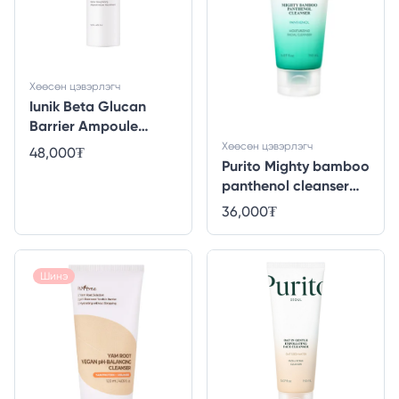
Хөөсөн цэвэрлэгч
Iunik Beta Glucan
Barrier Ampoule
Cleanser
Хөөсөн цэвэрлэгч
48,000
₮
Purito Mighty bamboo
panthenol cleanser
150ml
36,000
₮
Шинэ