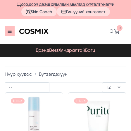
200,000₮ ДЭЭШ ХУДАЛДАН АВАЛТАД ХҮРГЭЛТ ҮНЭГҮЙ
Skin Coach
Гишүүний хөнгөлөлт
0
Брэнд
Best
Хямдралтай
Багц
Нүүр хуудас
Бүтээгдэхүүн
Шинэ
Шинэ