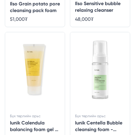
Ilso Sensitive bubble
Ilso Grain potato pore
relaxing cleanser
cleansing pack foam
48,000
₮
51,000
₮
Бүх төрлийн арьс
Бүх төрлийн арьс
Iunik Calendula
Iunik Centella Bubble
balancing foam gel -
cleansing foam -