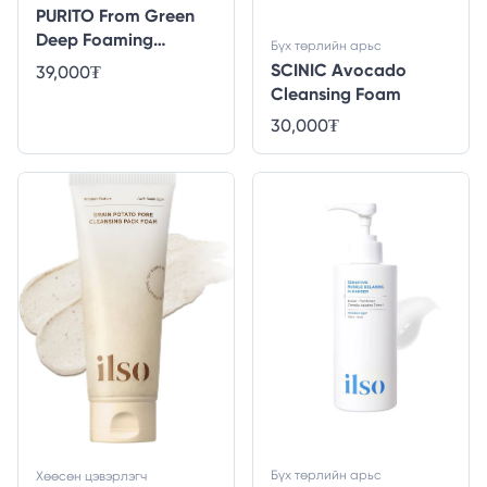
PURITO From Green
Deep Foaming
Бүх төрлийн арьс
Cleanser_GLOBAL
SCINIC Avocado
39,000
₮
[150ml]
Cleansing Foam
30,000
₮
Бүх төрлийн арьс
Хөөсөн цэвэрлэгч