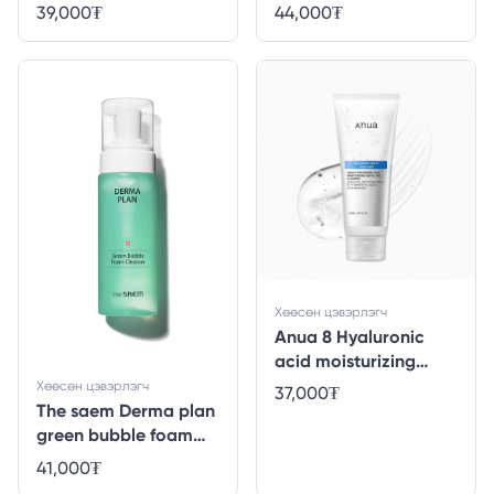
150ml
150ml
39,000
₮
44,000
₮
Хөөсөн цэвэрлэгч
Anua 8 Hyaluronic
acid moisturizing
gentle gel cleanser
Хөөсөн цэвэрлэгч
37,000
₮
The saem Derma plan
green bubble foam
cleanser - 150ml
41,000
₮