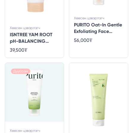
Хөөсөн цэвэрлэгч
PURITO Oat-In Gentle
Хөөсөн цэвэрлэгч
Exfoliating Face
ISNTREE YAM ROOT
Cleanser_GLOBAL
56,000
₮
pH-BALANCING
[150ml]
CLEANSER 120ml
39,500
₮
Дууссан
Хөөсөн цэвэрлэгч