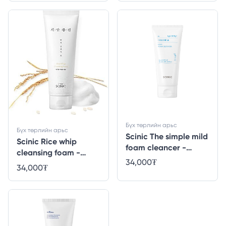
Бүх төрлийн арьс
Бүх төрлийн арьс
Scinic The simple mild
Scinic Rice whip
foam cleancer -
cleansing foam -
120ml
34,000
₮
220ml
34,000
₮