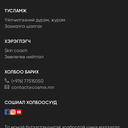
ТУСЛАМЖ
Үйлчилгээний дүрэм, журам
Захиалга шалгах
ХЭРЭГЛЭГЧ
Skin coach
Зөвлөгөө нийтлэл
ХОЛБОО БАРИХ
(+976) 77515050
contact@cosmix.mn
СОШИАЛ ХОЛБООСУУД
Та манай бүтээгдэхүүнтэй холбоотой шинэ мэдээлэл