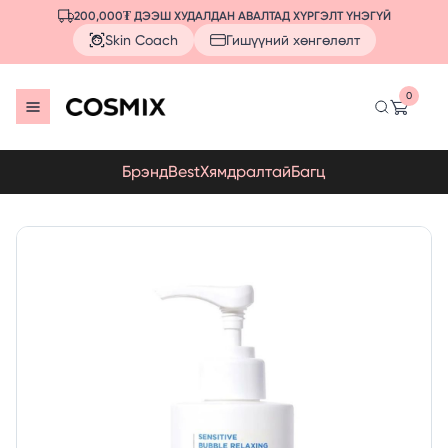
200,000₮ ДЭЭШ ХУДАЛДАН АВАЛТАД ХҮРГЭЛТ ҮНЭГҮЙ
Skin Coach
Гишүүний хөнгөлөлт
0
Брэнд
Best
Хямдралтай
Багц