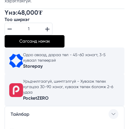
хэрэглэхгүй.
Үнэ:
48,000
₮
Тоо ширхэг
Сагсанд нэмэх
Одоо аваад, дараа төл - 45-60 хоногт, 3-5
хуваал төлөөрэй
Storepay
Урьдчилгаагүй, шимтгэлгүй - Хувааж төлөх
хугацаа 30-90 хоног, хувааж төлөх боломж 2-6
удаа
PocketZERO
Тайлбар