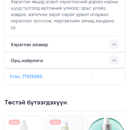
Хэрэглэх явцад эсвэл хэрэглэсний дараа нарны
шууд тусгалд өртсөний улмаас арьс улайх,
хавдах, загатнах зэрэг сөрөг урвал илэрвэл
хэрэглээг зогсоож, мэргэжлийн эмчид хандана
уу.
Хэрэглэх заавар
Орц найрлага
Утас: 77515050
Төстэй бүтээгдэхүүн
New
New