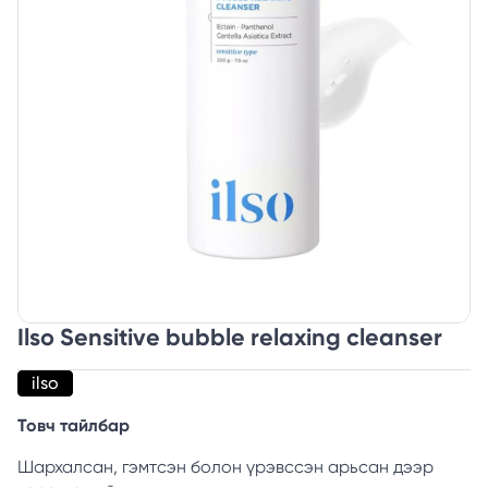
Ilso Sensitive bubble relaxing cleanser
ilso
Товч тайлбар
Шархалсан, гэмтсэн болон үрэвссэн арьсан дээр