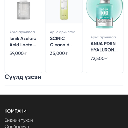
Арьс арчилгаа
Арьс арчилгаа
Арьс арчилгаа
Iunik Azelaic
SCINIC
ANUA PDRN
Acid Lacto
Cicanoid
HYALURONI
PDRN Serum
Toner
59,000₮
35,000₮
C ACID
72,500₮
CAPSULE 100
SERUM 30ml
Сүүлд үзсэн
КОМПАНИ
Бидний тухай
Салбарууд