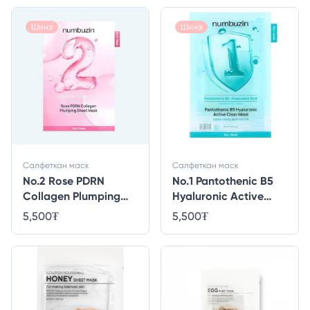
Шинэ
Шинэ
Салфеткан маск
Салфеткан маск
No.2 Rose PDRN
No.1 Pantothenic B5
Collagen Plumping
Hyaluronic Active
Sheet Mask
Clear Mask
5,500
₮
5,500
₮