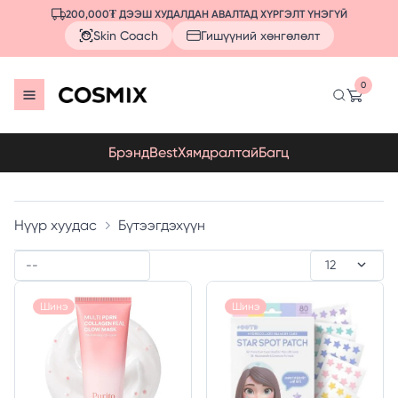
200,000₮ ДЭЭШ ХУДАЛДАН АВАЛТАД ХҮРГЭЛТ ҮНЭГҮЙ
Skin Coach
Гишүүний хөнгөлөлт
0
Брэнд
Best
Хямдралтай
Багц
Нүүр хуудас
Бүтээгдэхүүн
Шинэ
Шинэ