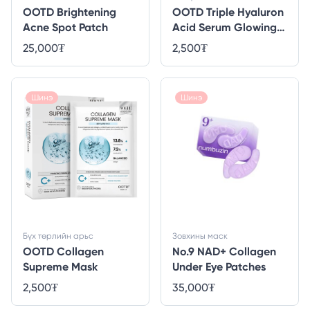
OOTD Brightening
OOTD Triple Hyaluron
Acne Spot Patch
Acid Serum Glowing
Mask
25,000
₮
2,500
₮
Шинэ
Шинэ
Бүх төрлийн арьс
Зовхины маск
OOTD Collagen
No.9 NAD+ Collagen
Supreme Mask
Under Eye Patches
2,500
₮
35,000
₮