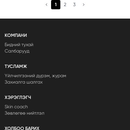
(current)
1
2
3
КОМПАНИ
Бидний тухай
Салбарууд
ТУСЛАМЖ
Үйлчилгээний дүрэм, журам
Захиалга шалгах
ХЭРЭГЛЭГЧ
Skin coach
Зөвлөгөө нийтлэл
ХОЛБОО БАРИХ