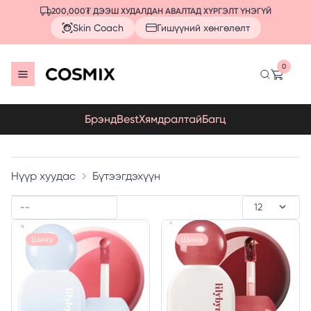
200,000₮ ДЭЭШ ХУДАЛДАН АВАЛТАД ХҮРГЭЛТ ҮНЭГҮЙ
Skin Coach
Гишүүний хөнгөлөлт
0
Брэнд
Best
Хямдралтай
Багц
Нүүр хуудас
Бүтээгдэхүүн
Шинэ
Шинэ