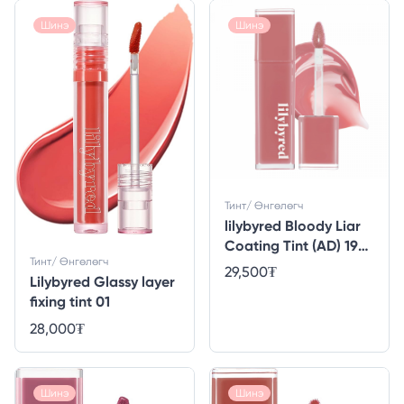
Шинэ
Шинэ
Тинт/ Өнгөлөгч
lilybyred Bloody Liar
Coating Tint (AD) 19
Тинт/ Өнгөлөгч
#Calm Cherry
29,500
₮
Lilybyred Glassy layer
fixing tint 01
28,000
₮
Шинэ
Шинэ