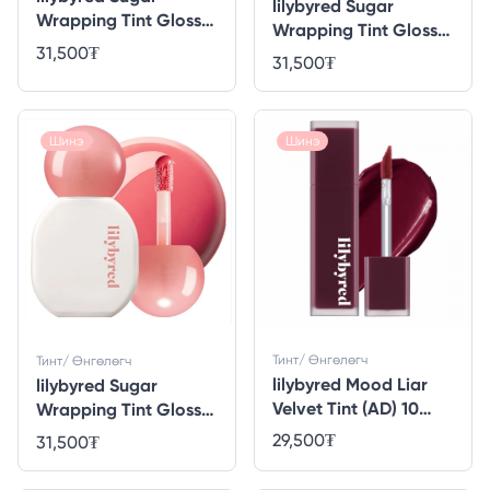
lilybyred Sugar
Wrapping Tint Gloss
Wrapping Tint Gloss
04 #Honey Tomato
31,500
₮
03 #Grape Sweets
31,500
₮
Шинэ
Шинэ
Тинт/ Өнгөлөгч
Тинт/ Өнгөлөгч
lilybyred Mood Liar
lilybyred Sugar
Velvet Tint (AD) 10
Wrapping Tint Gloss
#Cynical Blueberry
01 #Peach Syrup
29,500
₮
31,500
₮