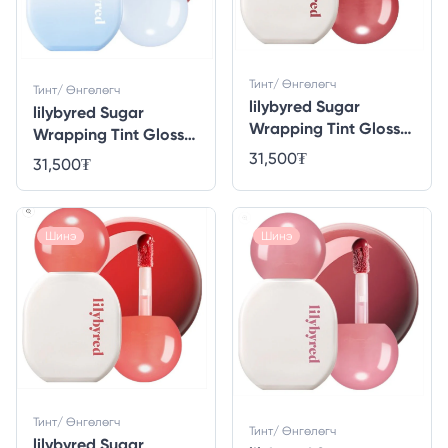
Тинт/ Өнгөлөгч
Тинт/ Өнгөлөгч
lilybyred Sugar
lilybyred Sugar
Wrapping Tint Gloss
Wrapping Tint Gloss
06 #Pomegranate
08 #Cupid Jelly
31,500
₮
31,500
₮
Black Sugar
[Angel Core Edition]
Шинэ
Шинэ
Тинт/ Өнгөлөгч
Тинт/ Өнгөлөгч
lilybyred Sugar