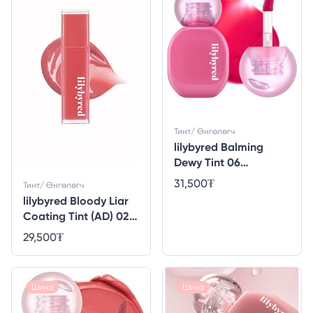
Тинт/ Өнгөлөгч
lilybyred Balming
Dewy Tint 06
#Topping Cherry
31,500
₮
Тинт/ Өнгөлөгч
lilybyred Bloody Liar
Coating Tint (AD) 02
#Sentimental Lychee
29,500
₮
Шинэ
Шинэ