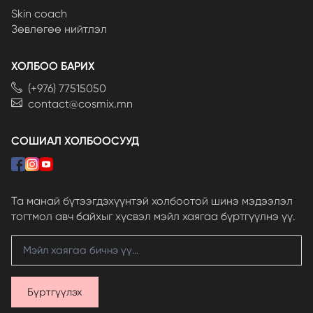
Skin coach
Зөвлөгөө нийтлэл
ХОЛБОО БАРИХ
(+976) 77515050
contact@cosmix.mn
СОШИАЛ ХОЛБООСУУД
Та манай бүтээгдэхүүнтэй холбоотой шинэ мэдээлэл
тогтмол авч байхыг хүсвэл мэйл хаягаа бүртгүүлнэ үү.
Бүртгүүлэх