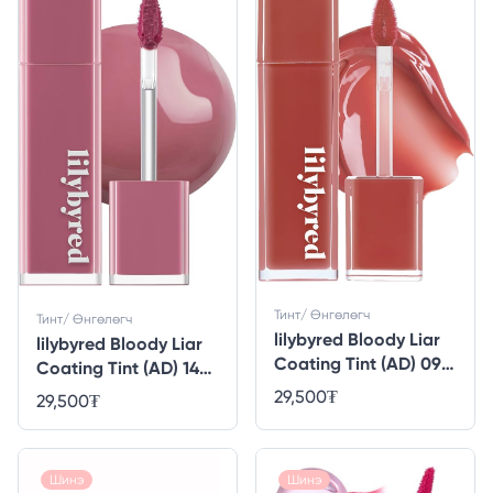
Тинт/ Өнгөлөгч
Тинт/ Өнгөлөгч
lilybyred Bloody Liar
lilybyred Bloody Liar
Coating Tint (AD) 09
Coating Tint (AD) 14
#Indifferent Fig
#Bitter Podo Chewing
29,500
₮
29,500
₮
Gum
Шинэ
Шинэ