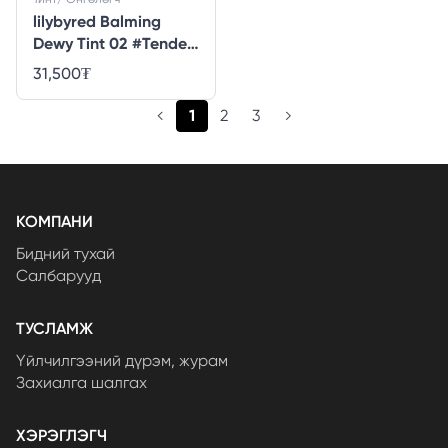
lilybyred Balming
Dewy Tint 02 #Tender
Lychee
31,500
₮
(current)
1
2
3
КОМПАНИ
Бидний тухай
Салбарууд
ТУСЛАМЖ
Үйлчилгээний дүрэм, журам
Захиалга шалгах
ХЭРЭГЛЭГЧ