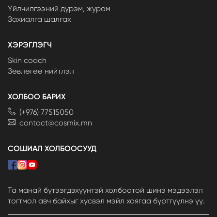
Үйлчилгээний дүрэм, журам
Захиалга шалгах
ХЭРЭГЛЭГЧ
Skin coach
Зөвлөгөө нийтлэл
ХОЛБОО БАРИХ
(+976) 77515050
contact@cosmix.mn
СОШИАЛ ХОЛБООСУУД
Та манай бүтээгдэхүүнтэй холбоотой шинэ мэдээлэл
тогтмол авч байхыг хүсвэл мэйл хаягаа бүртгүүлнэ үү.