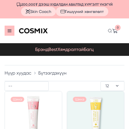
200,000₮ ДЭЭШ ХУДАЛДАН АВАЛТАД ХҮРГЭЛТ ҮНЭГҮЙ
Skin Coach
Гишүүний хөнгөлөлт
0
Брэнд
Best
Хямдралтай
Багц
Нүүр хуудас
Бүтээгдэхүүн
Шинэ
Шинэ