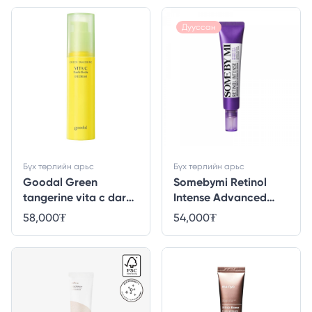
Дууссан
Бүх төрлийн арьс
Бүх төрлийн арьс
Goodal Green
Somebymi Retinol
tangerine vita c dark
Intense Advanced
circle eye cream
Triple Action Eye
58,000
₮
54,000
₮
Cream - 30ml