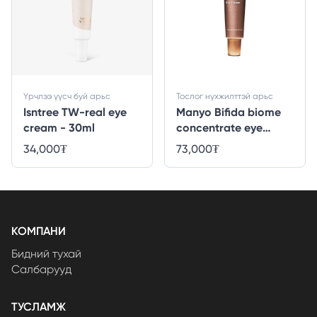
Үрчлээ үүсч буй арьс
Тослог нүхжилттэй арьс
Isntree TW-real eye
Manyo Bifida biome
cream - 30ml
concentrate eye
cream - 30 ml
34,000
₮
73,000
₮
КОМПАНИ
Бидний тухай
Салбарууд
ТУСЛАМЖ