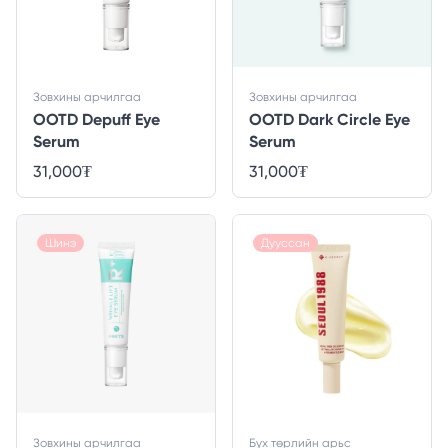
Зовхины арчилгаа
Зовхины арчилгаа
OOTD Depuff Eye
OOTD Dark Circle Eye
Serum
Serum
31,000
₮
31,000
₮
Шинэ
Дууссан
Зовхины арчилгаа
Бүх төрлийн арьс