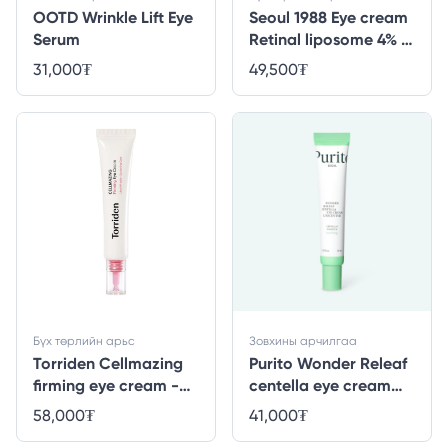
OOTD Wrinkle Lift Eye
Seoul 1988 Eye cream
Serum
Retinal liposome 4% +
Fermented bean -
31,000
₮
49,500
₮
30ml
Бүх төрлийн арьс
Зовхины арчилгаа
Torriden Cellmazing
Purito Wonder Releaf
firming eye cream -
centella eye cream
30ml
unscented - 30ml
58,000
₮
41,000
₮