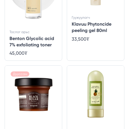
Гуужуулагч
Klavuu Phytoncide
peeling gel 80ml
Тослог арьс
Benton Glycolic acid
33,500
₮
7% exfoliating toner
45,000
₮
Дууссан