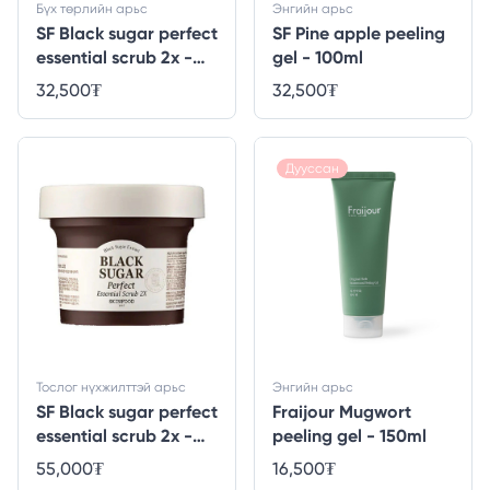
Бүх төрлийн арьс
Энгийн арьс
SF Black sugar perfect
SF Pine apple peeling
essential scrub 2x -
gel - 100ml
100gr
32,500
₮
32,500
₮
Дууссан
Тослог нүхжилттэй арьс
Энгийн арьс
SF Black sugar perfect
Fraijour Mugwort
essential scrub 2x -
peeling gel - 150ml
210ml
55,000
₮
16,500
₮