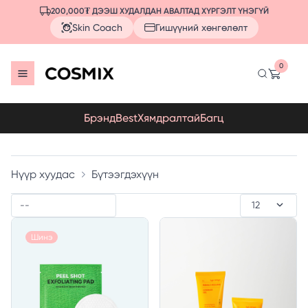
200,000₮ ДЭЭШ ХУДАЛДАН АВАЛТАД ХҮРГЭЛТ ҮНЭГҮЙ
Skin Coach
Гишүүний хөнгөлөлт
0
Брэнд
Best
Хямдралтай
Багц
Нүүр хуудас
Бүтээгдэхүүн
Шинэ