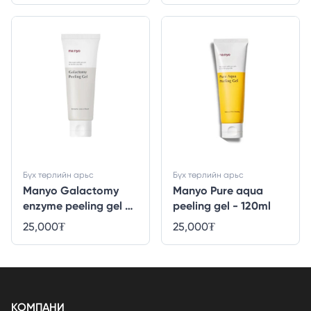
Бүх төрлийн арьс
Бүх төрлийн арьс
Manyo Galactomy
Manyo Pure aqua
enzyme peeling gel -
peeling gel - 120ml
75ml
25,000
₮
25,000
₮
КОМПАНИ