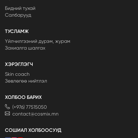
Бидний тухай
Салбарууд
ТУСЛАМЖ
Үйлчилгээний дүрэм, журам
Захиалга шалгах
ХЭРЭГЛЭГЧ
Skin coach
Зөвлөгөө нийтлэл
ХОЛБОО БАРИХ
(+976) 77515050
contact@cosmix.mn
СОШИАЛ ХОЛБООСУУД