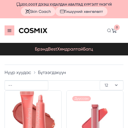
200,000₮ ДЭЭШ ХУДАЛДАН АВАЛТАД ХҮРГЭЛТ ҮНЭГҮЙ
Skin Coach
Гишүүний хөнгөлөлт
0
Брэнд
Best
Хямдралтай
Багц
Нүүр хуудас
Бүтээгдэхүүн
Дууссан