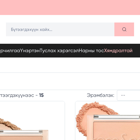
арчилгаа
Үнэртэн
Туслах хэрэгсэл
Нарны тос
Хямдралтай
Эрэмбэлэх:
тээгдэхүүнээс -
15