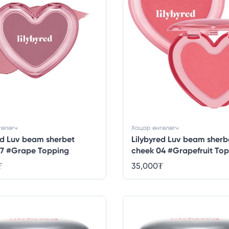
гөлөгч
Хацар өнгөлөгч
ed Luv beam sherbet
Lilybyred Luv beam sherb
07 #Grape Topping
cheek 04 #Grapefruit To
₮
35,000
₮