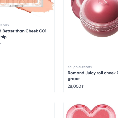
гөлөгч
 Better than Cheek C01
chip
₮
Хацар өнгөлөгч
Romand Juicy roll cheek 
grape
28,000
₮