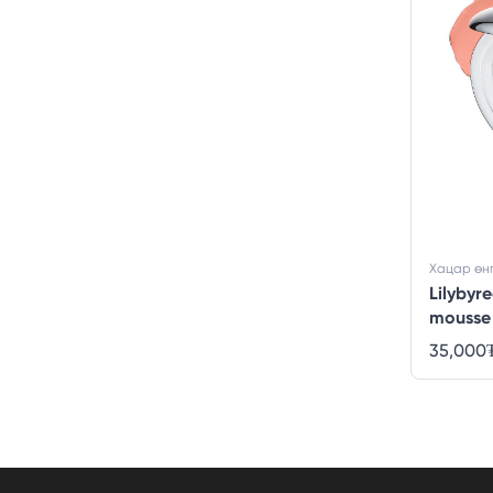
Хацар өн
Lilybyr
mousse
35,000