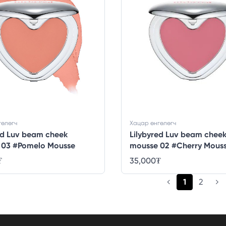
гөлөгч
Хацар өнгөлөгч
ed Luv beam cheek
Lilybyred Luv beam chee
 03 #Pomelo Mousse
mousse 02 #Cherry Mous
₮
35,000
₮
(current)
1
2