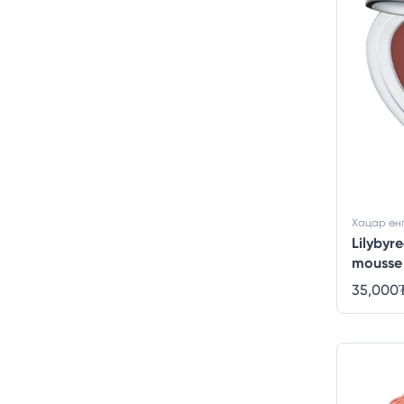
Хацар өн
Lilybyr
mousse
Mousse
35,000