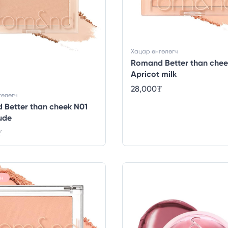
Хацар өнгөлөгч
Romand Better than che
Apricot milk
28,000
₮
гөлөгч
Better than cheek N01
ude
₮
н