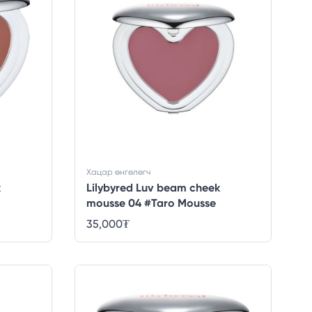
Хацар өнгөлөгч
k
Lilybyred Luv beam cheek
mousse 04 #Taro Mousse
35,000
₮