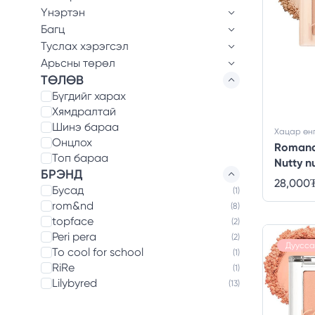
Үнэртэн
Багц
Туслах хэрэгсэл
Арьсны төрөл
ТӨЛӨВ
Бүгдийг харах
Хямдралтай
Шинэ бараа
Хацар өн
Онцлох
Romand 
Топ бараа
Nutty n
БРЭНД
28,000
Бусад
(1)
rom&nd
(8)
topface
(2)
Peri pera
(2)
Дуусса
To cool for school
(1)
RiRe
(1)
Lilybyred
(13)