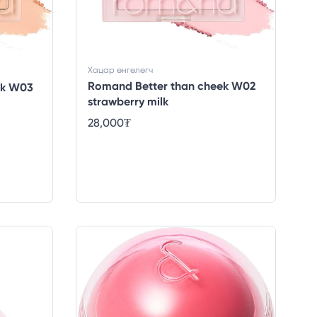
Хацар өнгөлөгч
Romand Better than cheek W02
ek W03
strawberry milk
28,000
₮