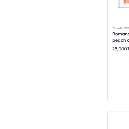
Хацар өн
Romand
peach 
28,000