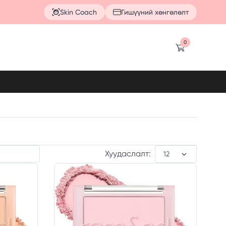
Skin Coach
Гишүүний хөнгөлөлт
0
Хуудаслалт: