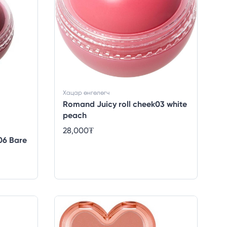
Хацар өнгөлөгч
Romand Juicy roll cheek03 white
peach
28,000
₮
06 Bare