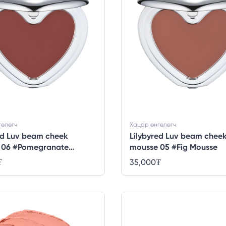
гөлөгч
Хацар өнгөлөгч
ed Luv beam cheek
Lilybyred Luv beam chee
 06 #Pomegranate
mousse 05 #Fig Mousse
₮
35,000
₮