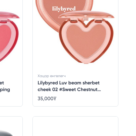
Хацар өнгөлөгч
et
Lilybyred Luv beam sherbet
pping
cheek 02 #Sweet Chestnut
Topping
35,000
₮