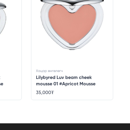
Хацар өнгөлөгч
k
Lilybyred Luv beam cheek
se
mousse 01 #Apricot Mousse
35,000
₮