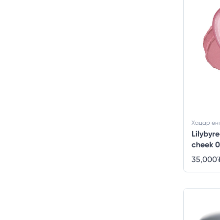
Хацар өн
Lilybyr
cheek 
35,000