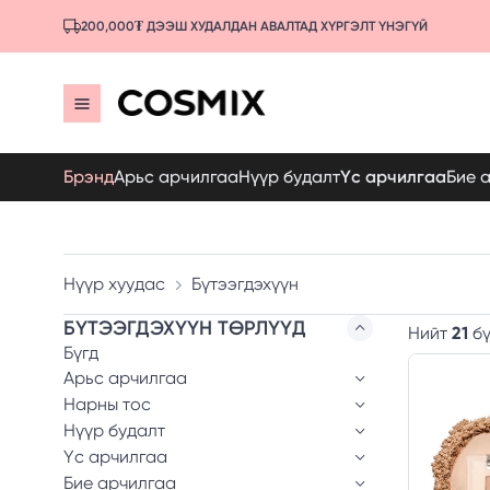
200,000₮ ДЭЭШ ХУДАЛДАН АВАЛТАД ХҮРГЭЛТ ҮНЭГҮЙ
Брэнд
Арьс арчилгаа
Нүүр будалт
Үс арчилгаа
Бие 
Нүүр хуудас
Бүтээгдэхүүн
БҮТЭЭГДЭХҮҮН ТӨРЛҮҮД
Нийт
21
бү
Бүгд
Арьс арчилгаа
Нарны тос
Нүүр будалт
Үс арчилгаа
Бие арчилгаа