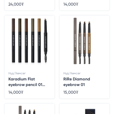
Dark brown
24,000
₮
14,000
₮
Нүд/Хөмсөг
Нүд/Хөмсөг
Karadium Flat
RiRe Diamond
eyebrow pencil 01
eyebrow 01
lack brown
14,000
₮
15,000
₮