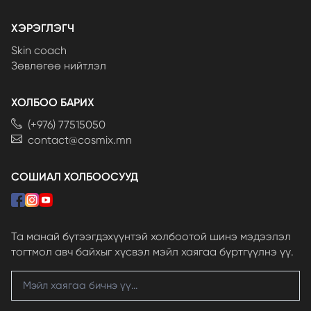
ХЭРЭГЛЭГЧ
Skin coach
Зөвлөгөө нийтлэл
ХОЛБОО БАРИХ
(+976) 77515050
contact@cosmix.mn
СОШИАЛ ХОЛБООСУУД
Та манай бүтээгдэхүүнтэй холбоотой шинэ мэдээлэл
тогтмол авч байхыг хүсвэл мэйл хаягаа бүртгүүлнэ үү.