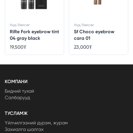
Нүд/Хөмсөг
Нүд/Хөмсөг
RiRe Fork eyebrow tint
Sf Choco eyebrow
04 gray black
cara 01
19,500
₮
23,000
₮
КОМПАНИ
Бидний тухай
Салбарууд
ТУСЛАМЖ
Үйлчилгээний дүрэм, журам
Захиалга шалгах