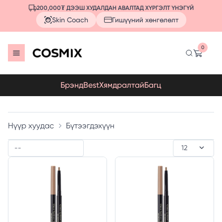
200,000₮ ДЭЭШ ХУДАЛДАН АВАЛТАД ХҮРГЭЛТ ҮНЭГҮЙ
Skin Coach
Гишүүний хөнгөлөлт
0
Брэнд
Best
Хямдралтай
Багц
Нүүр хуудас
Бүтээгдэхүүн