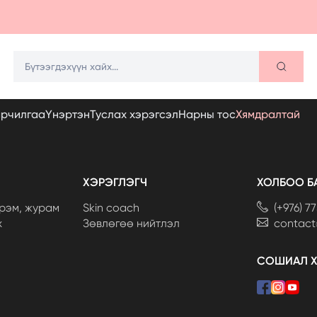
арчилгаа
Үнэртэн
Туслах хэрэгсэл
Нарны тос
Хямдралтай
ХЭРЭГЛЭГЧ
ХОЛБОО Б
рэм, журам
Skin coach
(+976) 7
х
Зөвлөгөө нийтлэл
contac
СОШИАЛ 