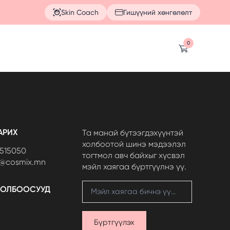
Skin Coach
Гишүүний хөнгөлөлт
0
АРИХ
Та манай бүтээгдэхүүнтэй
холбоотой шинэ мэдээлэл
7515050
тогтмол авч байхыг хүсвэл
t@cosmix.mn
мэйл хаягаа бүртгүүлнэ үү.
ХОЛБООСУУД
Бүртгүүлэх