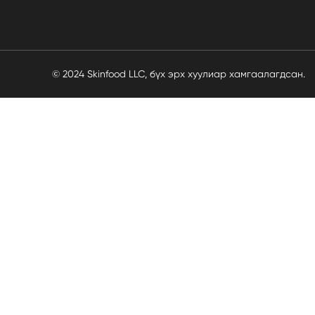
© 2024 Skinfood LLC, бүх эрх хуулиар хамгаалагдсан.