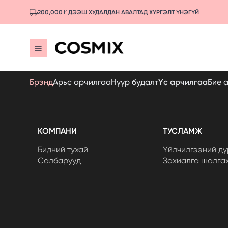
200,000₮ ДЭЭШ ХУДАЛДАН АВАЛТАД ХҮРГЭЛТ ҮНЭГҮЙ
Брэнд
Арьс арчилгаа
Нүүр будалт
Үс арчилгаа
Бие 
КОМПАНИ
ТУСЛАМЖ
Бидний тухай
Үйлчилгээний дү
Салбарууд
Захиалга шалга