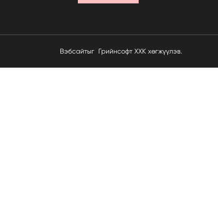
Вэбсайт
ыг
Грийнсофт ХХК
хөгжүүлэв.