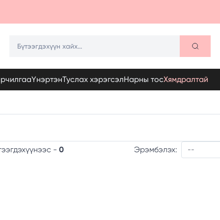
арчилгаа
Үнэртэн
Туслах хэрэгсэл
Нарны тос
Хямдралтай
Эрэмбэлэх:
тээгдэхүүнээс -
0