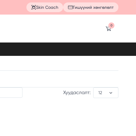
Skin Coach
Гишүүний хөнгөлөлт
0
Хуудаслалт: