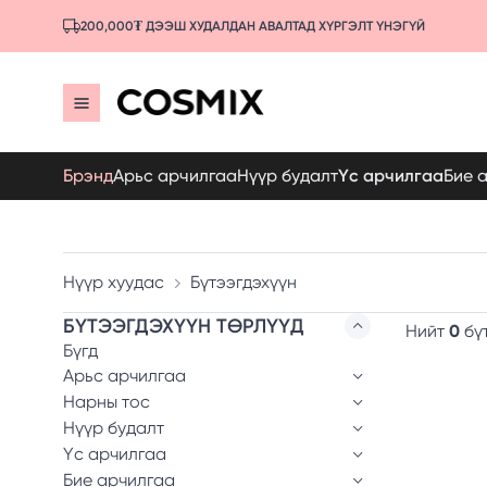
200,000₮ ДЭЭШ ХУДАЛДАН АВАЛТАД ХҮРГЭЛТ ҮНЭГҮЙ
Брэнд
Арьс арчилгаа
Нүүр будалт
Үс арчилгаа
Бие 
Нүүр хуудас
Бүтээгдэхүүн
БҮТЭЭГДЭХҮҮН ТӨРЛҮҮД
Нийт
0
бү
Бүгд
Арьс арчилгаа
Нарны тос
Нүүр будалт
Үс арчилгаа
Бие арчилгаа