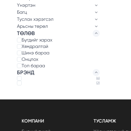
Үнэртэн
Багц
Туслах хэрэгсэл
Арьсны төрөл
ТӨЛӨВ
Бүгдийг харах
Хямдралтай
Шинэ бараа
Онцлох
Топ бараа
БРЭНД
(6)
(2)
КОМПАНИ
ТУСЛАМЖ