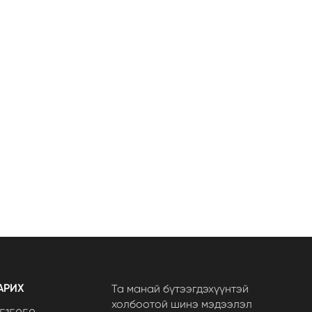
АРИХ
Та манай бүтээгдэхүүнтэй
холбоотой шинэ мэдээлэл