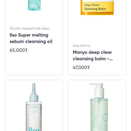
Тослог нүхжилттэй арьс
Ilso Super melting
sebum cleansing oil
Хар батга
65,000
₮
Manyo deep clear
cleansing balm -
132ml
47,000
₮