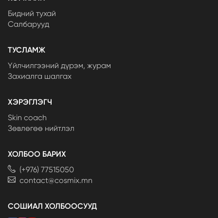
Бидний тухай
Салбарууд
ТУСЛАМЖ
Үйлчилгээний дүрэм, журам
Захиалга шалгах
ХЭРЭГЛЭГЧ
Skin coach
Зөвлөгөө нийтлэл
ХОЛБОО БАРИХ
(+976) 77515050
contact@cosmix.mn
СОШИАЛ ХОЛБООСУУД