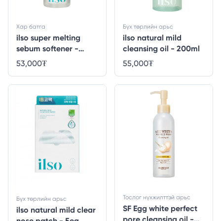
Хар батга
Бүх төрлийн арьс
ilso super melting
ilso natural mild
sebum softener -
cleansing oil - 200ml
150ml
53,000
₮
55,000
₮
Тослог нүхжилттэй арьс
Бүх төрлийн арьс
SF Egg white perfect
ilso natural mild clear
pore cleansing oil -
nose patch - 5ea