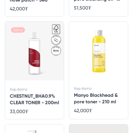
200ml
51,500
₮
42,000
₮
Шинэ
Хар батга
Хар батга
Manyo Blackhead &
CHESTNUT_BHA0.9%
pore toner - 210 ml
CLEAR TONER - 200ml
42,000
₮
33,000
₮