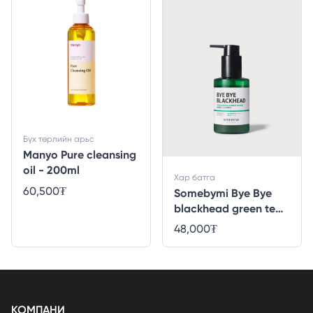
Бүх төрлийн арьс
Manyo Pure cleansing
oil - 200ml
Хар батга
60,500
₮
Somebymi Bye Bye
blackhead green tea
tox bubble cleanser -
48,000
₮
120gr
КОМПАНИ