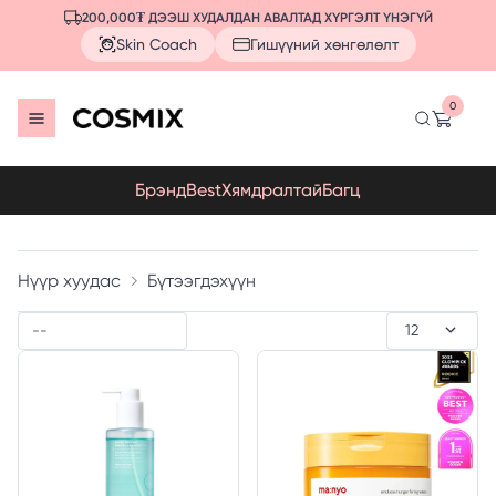
200,000₮ ДЭЭШ ХУДАЛДАН АВАЛТАД ХҮРГЭЛТ ҮНЭГҮЙ
Skin Coach
Гишүүний хөнгөлөлт
0
Брэнд
Best
Хямдралтай
Багц
Нүүр хуудас
Бүтээгдэхүүн