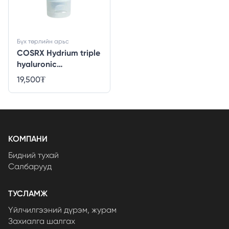
Бүх төрлийн арьс
COSRX Hydrium triple
hyaluronic
moisturizing cleanser
19,500
₮
- 50ml
КОМПАНИ
Бидний тухай
Салбарууд
ТУСЛАМЖ
Үйлчилгээний дүрэм, журам
Захиалга шалгах