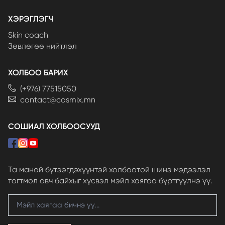
ХЭРЭГЛЭГЧ
Skin coach
Зөвлөгөө нийтлэл
ХОЛБОО БАРИХ
(+976) 77515050
contact@cosmix.mn
СОШИАЛ ХОЛБООСУУД
Та манай бүтээгдэхүүнтэй холбоотой шинэ мэдээлэл
тогтмол авч байхыг хүсвэл мэйл хаягаа бүртгүүлнэ үү.