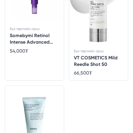
Бүх төрлийн арьс
Somebymi Retinol
Intense Advanced
Triple Action Eye
54,000
₮
Бүх төрлийн арьс
Cream - 30ml
VT COSMETICS Mild
Reedle Shot 50
66,500
₮