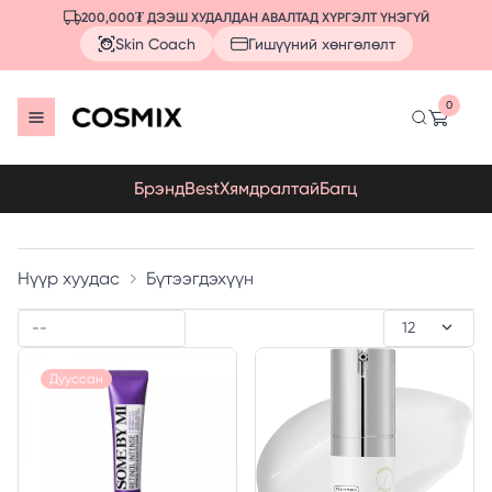
200,000₮ ДЭЭШ ХУДАЛДАН АВАЛТАД ХҮРГЭЛТ ҮНЭГҮЙ
Skin Coach
Гишүүний хөнгөлөлт
0
Брэнд
Best
Хямдралтай
Багц
Нүүр хуудас
Бүтээгдэхүүн
Дууссан