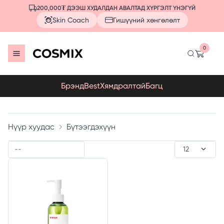
200,000₮ ДЭЭШ ХУДАЛДАН АВАЛТАД ХҮРГЭЛТ ҮНЭГҮЙ
Skin Coach
Гишүүний хөнгөлөлт
0
Брэнд
Best
Хямдралтай
Багц
Нүүр хуудас
Бүтээгдэхүүн