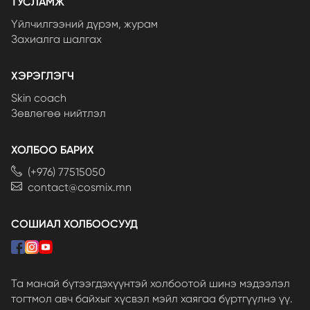
ТУСЛАМЖ
Үйлчилгээний дүрэм, журам
Захиалга шалгах
ХЭРЭГЛЭГЧ
Skin coach
Зөвлөгөө нийтлэл
ХОЛБОО БАРИХ
(+976) 77515050
contact@cosmix.mn
СОШИАЛ ХОЛБООСУУД
Та манай бүтээгдэхүүнтэй холбоотой шинэ мэдээлэл
тогтмол авч байхыг хүсвэл мэйл хаягаа бүртгүүлнэ үү.