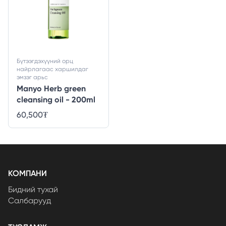
Бүтээгдэхүүний орц
найрлагаас харшилдаг
эмзэг арьс
Manyo Herb green
cleansing oil - 200ml
60,500
₮
КОМПАНИ
Бидний тухай
Салбарууд