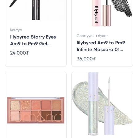
Контур
Сормуусны будаг
lilybyred Starry Eyes
lilybyred Am9 to Pm9
Am9 to Pm9 Gel
Infinite Mascara 01
Eyeliner 06 #Matt
24,000
₮
#Long&Curl
Black
36,000
₮