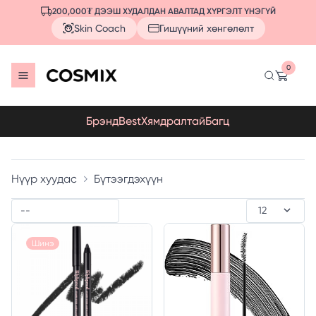
200,000₮ ДЭЭШ ХУДАЛДАН АВАЛТАД ХҮРГЭЛТ ҮНЭГҮЙ
Skin Coach
Гишүүний хөнгөлөлт
0
Брэнд
Best
Хямдралтай
Багц
Нүүр хуудас
Бүтээгдэхүүн
Шинэ