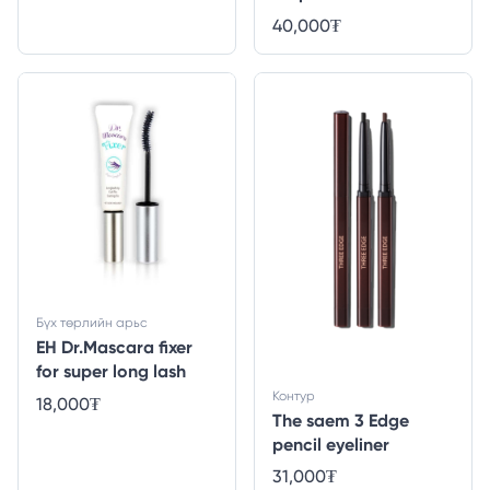
40,000
₮
Бүх төрлийн арьс
EH Dr.Mascara fixer
for super long lash
Контур
18,000
₮
The saem 3 Edge
pencil eyeliner
31,000
₮