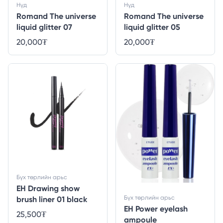
Нүд
Нүд
Romand The universe
Romand The universe
liquid glitter 07
liquid glitter 05
20,000
₮
20,000
₮
Бүх төрлийн арьс
EH Drawing show
Бүх төрлийн арьс
brush liner 01 black
EH Power eyelash
25,500
₮
ampoule