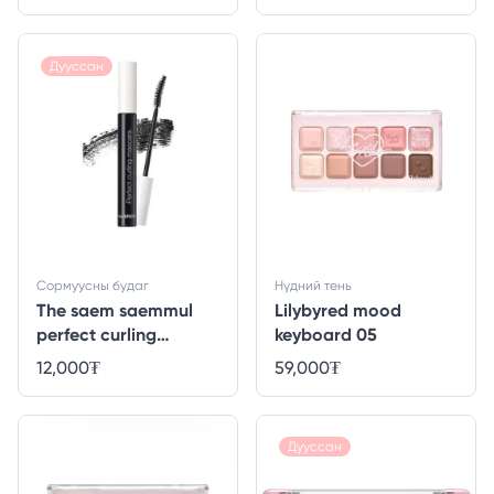
Дууссан
Сормуусны будаг
Нүдний тень
The saem saemmul
Lilybyred mood
perfect curling
keyboard 05
mascara
12,000
₮
59,000
₮
Дууссан