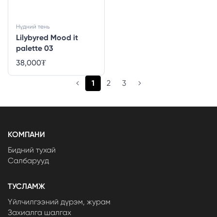
Нүдний тень
Lilybyred Mood it
palette 03
38,000
₮
(current)
1
2
3
КОМПАНИ
Бидний тухай
Салбарууд
ТУСЛАМЖ
Үйлчилгээний дүрэм, журам
Захиалга шалгах