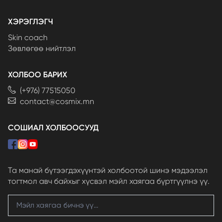
ХЭРЭГЛЭГЧ
Skin coach
Зөвлөгөө нийтлэл
ХОЛБОО БАРИХ
(+976) 77515050
contact@cosmix.mn
СОШИАЛ ХОЛБООСУУД
Та манай бүтээгдэхүүнтэй холбоотой шинэ мэдээлэл
тогтмол авч байхыг хүсвэл мэйл хаягаа бүртгүүлнэ үү.