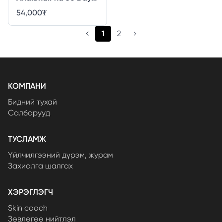
Miracle Cream - 60gr
54,000
₮
(current)
1
2
КОМПАНИ
Бидний тухай
Салбарууд
ТУСЛАМЖ
Үйлчилгээний дүрэм, журам
Захиалга шалгах
ХЭРЭГЛЭГЧ
Skin coach
Зөвлөгөө нийтлэл