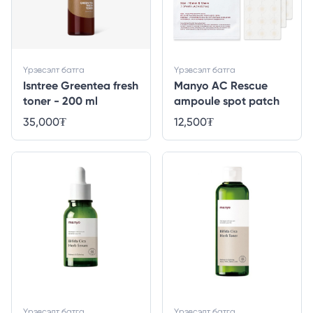
Үрэвсэлт батга
Үрэвсэлт батга
Isntree Greentea fresh
Manyo AC Rescue
toner - 200 ml
ampoule spot patch
35,000
₮
12,500
₮
Үрэвсэлт батга
Үрэвсэлт батга