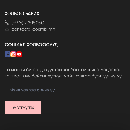
ХОЛБОО БАРИХ
(+976) 77515050
contact@cosmix.mn
СОШИАЛ ХОЛБООСУУД
Та манай бүтээгдэхүүнтэй холбоотой шинэ мэдээлэл
тогтмол авч байхыг хүсвэл мэйл хаягаа бүртгүүлнэ үү.
Бүртгүүлэх