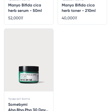
Manyo Bifida cica
Manyo Bifida cica
herb serum - 50ml
herb toner - 210ml
52,000
₮
40,000
₮
Үрэвсэлт батга
Somebymi
Aha.Bha.Pha 30 Days