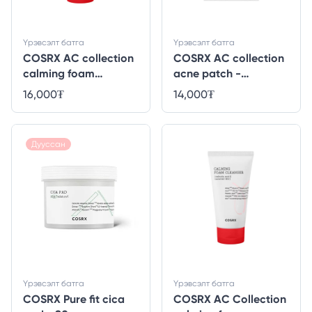
Үрэвсэлт батга
Үрэвсэлт батга
COSRX AC collection
COSRX AC collection
calming foam
acne patch -
cleanser - 50ml
26ширхэг
16,000
₮
14,000
₮
Дууссан
Үрэвсэлт батга
Үрэвсэлт батга
COSRX Pure fit cica
COSRX AC Collection