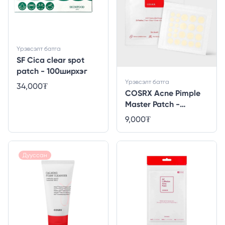
Үрэвсэлт батга
SF Cica clear spot
patch - 100ширхэг
Үрэвсэлт батга
34,000
₮
COSRX Acne Pimple
Master Patch -
24ширхэг
9,000
₮
Дууссан