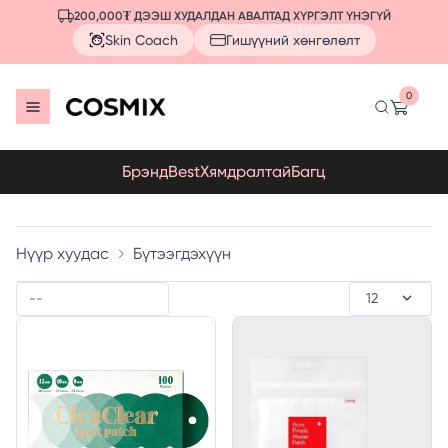
200,000₮ ДЭЭШ ХУДАЛДАН АВАЛТАД ХҮРГЭЛТ ҮНЭГҮЙ
Skin Coach
Гишүүний хөнгөлөлт
0
Брэнд
Best
Хямдралтай
Багц
Нүүр хуудас
Бүтээгдэхүүн