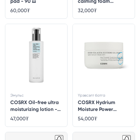
pad - 90 ш
calming foam
cleanser - 150мл
60,000
₮
32,000
₮
Эмульс
Үрэвсэлт батга
COSRX Oil-free ultra
COSRX Hydrium
moisturizing lotion -
Moisture Power
100мл
enriched cream -
47,000
₮
54,000
₮
50мл