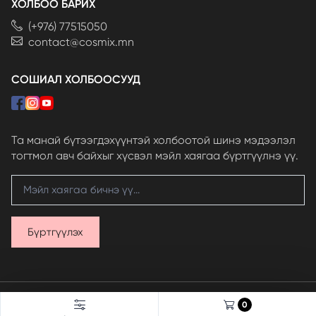
ХОЛБОО БАРИХ
(+976) 77515050
contact@cosmix.mn
СОШИАЛ ХОЛБООСУУД
Та манай бүтээгдэхүүнтэй холбоотой шинэ мэдээлэл
тогтмол авч байхыг хүсвэл мэйл хаягаа бүртгүүлнэ үү.
Бүртгүүлэх
© 2024 Skinfood LLC, бүх эрх хуулиар хамгаалагдсан.
0
Вэбсайт
ыг
Грийнсофт ХХК
хөгжүүлэв.