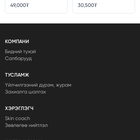
49,000
₮
30,500
₮
КОМПАНИ
Бидний тухай
Салбарууд
ТУСЛАМЖ
Үйлчилгээний дүрэм, журам
Захиалга шалгах
ХЭРЭГЛЭГЧ
Skin coach
Зөвлөгөө нийтлэл