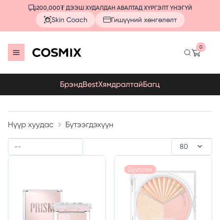
200,000₮ ДЭЭШ ХУДАЛДАН АВАЛТАД ХҮРГЭЛТ ҮНЭГҮЙ
Skin Coach
Гишүүний хөнгөлөлт
0
Брэнд
Best
Хямдралтай
Багц
Нүүр хуудас
Бүтээгдэхүүн
Дууссан