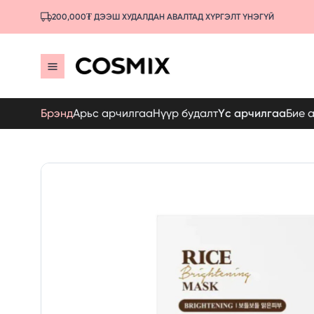
200,000₮ ДЭЭШ ХУДАЛДАН АВАЛТАД ХҮРГЭЛТ ҮНЭГҮЙ
Брэнд
Арьс арчилгаа
Нүүр будалт
Үс арчилгаа
Бие 