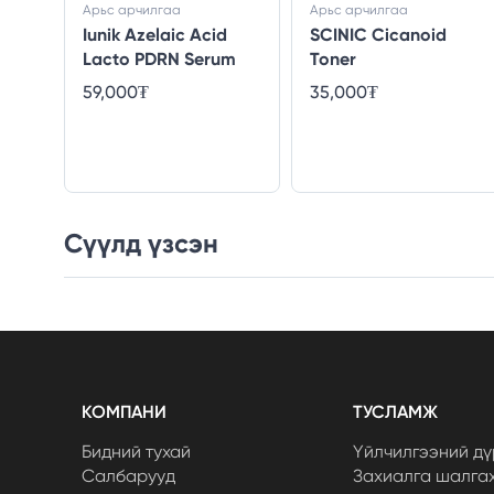
Арьс арчилгаа
Арьс арчилгаа
Iunik Azelaic Acid
SCINIC Cicanoid
Lacto PDRN Serum
Toner
59,000₮
35,000₮
Сүүлд үзсэн
КОМПАНИ
ТУСЛАМЖ
Бидний тухай
Үйлчилгээний дү
Салбарууд
Захиалга шалга