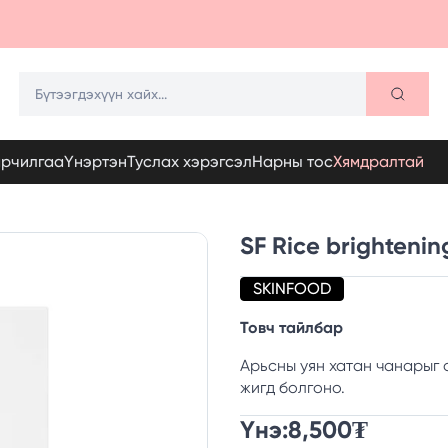
арчилгаа
Үнэртэн
Туслах хэрэгсэл
Нарны тос
Хямдралтай
SF Rice brighteni
SKINFOOD
Товч тайлбар
Арьсны уян хатан чанарыг 
жигд болгоно.
Үнэ:
8,500
₮