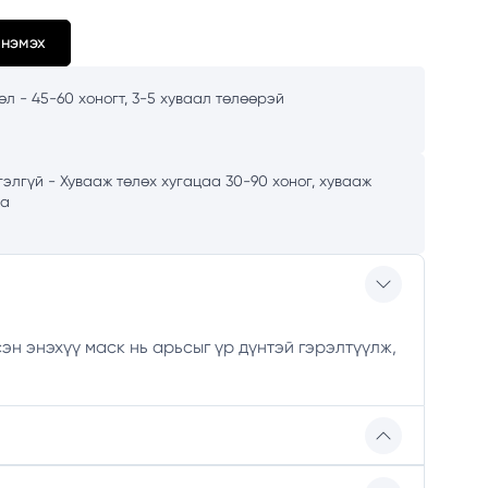
 нэмэх
л - 45-60 хоногт, 3-5 хуваал төлөөрэй
элгүй - Хувааж төлөх хугацаа 30-90 хоног, хувааж
аа
н энэхүү маск нь арьсыг үр дүнтэй гэрэлтүүлж,