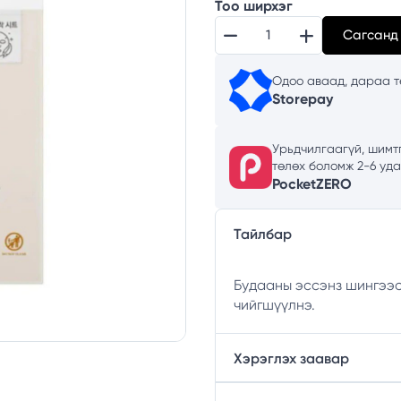
Тоо ширхэг
Сагсанд
Одоо аваад, дараа тө
Storepay
Урьдчилгаагүй, шимтг
төлөх боломж 2-6 уд
PocketZERO
Тайлбар
Будааны эссэнз шингээсэ
чийгшүүлнэ.
Хэрэглэх заавар