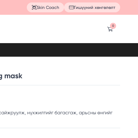
Skin Coach
Гишүүний хөнгөлөлт
0
ng mask
сайжруулж, нүхжилтийг багасгаж, арьсны өнгийг