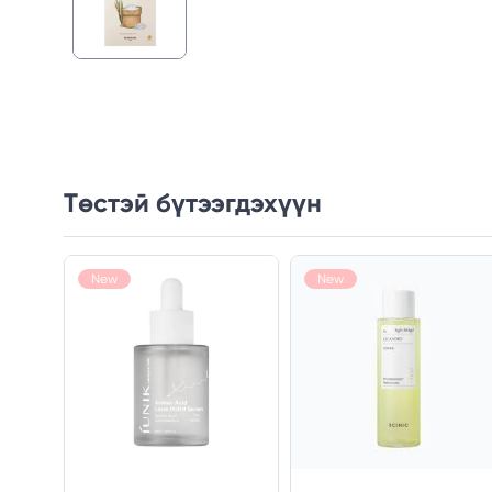
Төстэй бүтээгдэхүүн
New
New