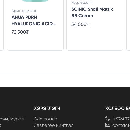
Нүүр будалт
SCINIC Snail Matrix
Арьс арчилгаа
BB Cream
ANUA PDRN
HYALURONIC ACID
34,000₮
CAPSULE 100 SERUM
72,500₮
30ml
ХЭРЭГЛЭГЧ
ХОЛБОО Б
рэм, журам
Skin coach
(+976) 7
х
Зөвлөгөө нийтлэл
contac