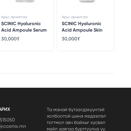
Арьс арчилгаа
Арьс арчилгаа
Арьс
SCINIC Hyaluronic
SCINIC Hyaluronic
SCIN
Acid Ampoule Serum
Acid Ampoule Skin
Pee
30,000₮
30,000₮
Gel
25,
АРИХ
Та манай бүтээгдэхүүнтэй
холбоотой шинэ мэдээлэл
7515050
тогтмол авч байхыг хүсвэл
t@cosmix.mn
мэйл хаягаа бүртгүүлнэ үү.