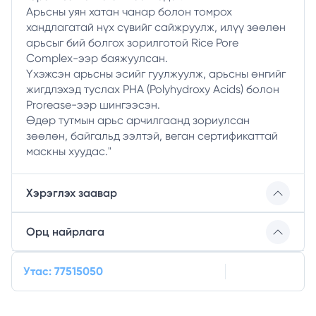
Арьсны уян хатан чанар болон томрох
хандлагатай нүх сүвийг сайжруулж, илүү зөөлөн
арьсыг бий болгох зорилготой Rice Pore
Complex-ээр баяжуулсан.
Үхэжсэн арьсны эсийг гуулжуулж, арьсны өнгийг
жигдлэхэд туслах PHA (Polyhydroxy Acids) болон
Prorease-ээр шингээсэн.
Өдөр тутмын арьс арчилгаанд зориулсан
зөөлөн, байгальд ээлтэй, веган сертификаттай
маскны хуудас."
Хэрэглэх заавар
Орц найрлага
Утас: 77515050