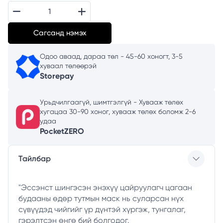
Сагсанд нэмэх
Одоо аваад, дараа төл - 45-60 хоногт, 3-5
хуваал төлөөрэй
Storepay
Урьдчилгаагүй, шимтгэлгүй - Хувааж төлөх
хугацаа 30-90 хоног, хувааж төлөх боломж 2-6
удаа
PocketZERO
Тайлбар
"Эссэнст шингэсэн энэхүү цайруулагч цагаан
будааны өдөр тутмын маск нь суларсан нүх
сүвүүдэд чийгийг үр дүнтэй хүргэж, тунгалаг,
гэрэлтсэн өнгө бий болгодог.