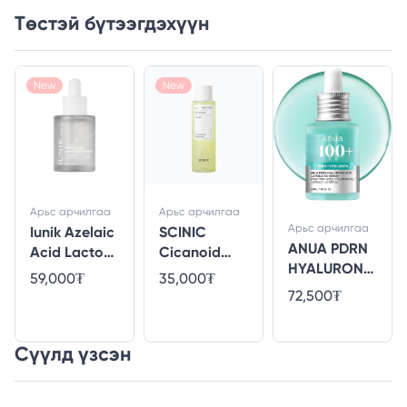
Төстэй бүтээгдэхүүн
New
New
Арьс арчилгаа
Арьс арчилгаа
Арьс арчилгаа
Iunik Azelaic
SCINIC
ANUA PDRN
Acid Lacto
Cicanoid
HYALURONI
PDRN Serum
Toner
59,000₮
35,000₮
C ACID
72,500₮
CAPSULE 100
SERUM 30ml
Сүүлд үзсэн