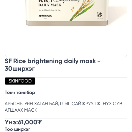
SF Rice brightening daily mask -
30ширхэг
SKINFOOD
Товч тайлбар
АРЬСНЫ УЯН ХАТАН БАЙДЛЫГ САЙЖРУУЛЖ, НҮХ СҮВ
АГШААХ МАСК
Үнэ:
61,000
₮
Тоо ширхэг