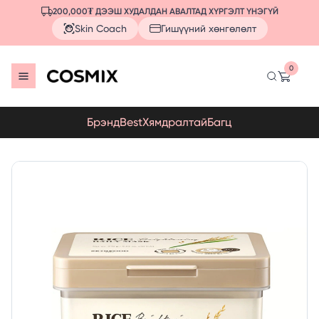
200,000₮ ДЭЭШ ХУДАЛДАН АВАЛТАД ХҮРГЭЛТ ҮНЭГҮЙ
Skin Coach
Гишүүний хөнгөлөлт
0
Брэнд
Best
Хямдралтай
Багц