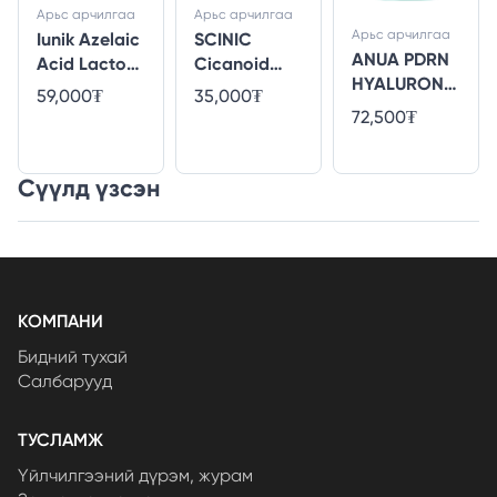
Арьс арчилгаа
Арьс арчилгаа
Арьс арчилгаа
Iunik Azelaic
SCINIC
ANUA PDRN
Acid Lacto
Cicanoid
HYALURONI
PDRN Serum
Toner
59,000₮
35,000₮
C ACID
72,500₮
CAPSULE 100
SERUM 30ml
Сүүлд үзсэн
КОМПАНИ
Бидний тухай
Салбарууд
ТУСЛАМЖ
Үйлчилгээний дүрэм, журам