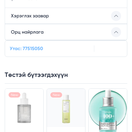
Хэрэглэх заавар
Орц найрлага
Утас: 77515050
Төстэй бүтээгдэхүүн
New
New