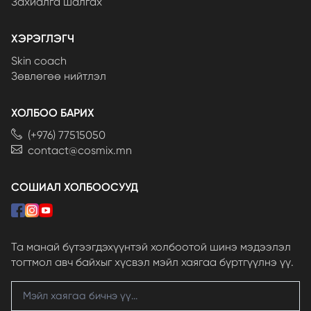
Захиалга шалгах
ХЭРЭГЛЭГЧ
Skin coach
Зөвлөгөө нийтлэл
ХОЛБОО БАРИХ
(+976) 77515050
contact@cosmix.mn
СОШИАЛ ХОЛБООСУУД
Та манай бүтээгдэхүүнтэй холбоотой шинэ мэдээлэл
тогтмол авч байхыг хүсвэл мэйл хаягаа бүртгүүлнэ үү.