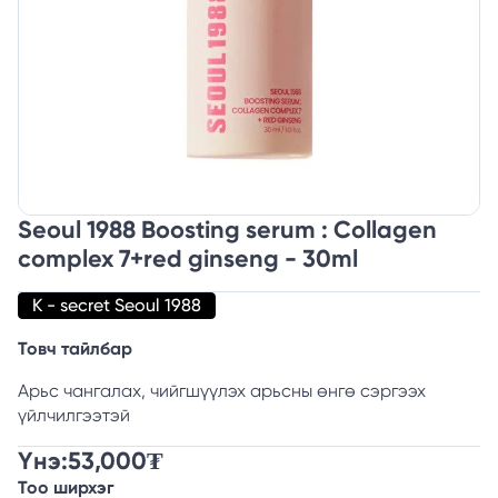
Seoul 1988 Boosting serum : Collagen
complex 7+red ginseng - 30ml
K - secret Seoul 1988
Товч тайлбар
Арьс чангалах, чийгшүүлэх арьсны өнгө сэргээх
үйлчилгээтэй
Үнэ:
53,000
₮
Тоо ширхэг