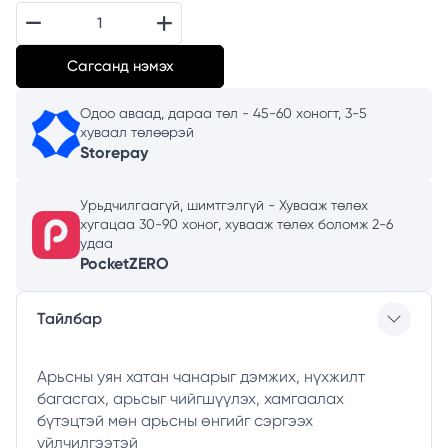
Сагсанд нэмэх
Одоо аваад, дараа төл - 45-60 хоногт, 3-5
хуваал төлөөрэй
Storepay
Урьдчилгаагүй, шимтгэлгүй - Хувааж төлөх
хугацаа 30-90 хоног, хувааж төлөх боломж 2-6
удаа
PocketZERO
Тайлбар
Арьсны уян хатан чанарыг дэмжих, нүхжилт
багасгах, арьсыг чийгшүүлэх, хамгаалах
бүтэцтэй мөн арьсны өнгийг сэргээх
үйлчилгээтэй