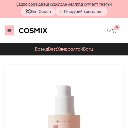
200,000₮ ДЭЭШ ХУДАЛДАН АВАЛТАД ХҮРГЭЛТ ҮНЭГҮЙ
Skin Coach
Гишүүний хөнгөлөлт
0
Брэнд
Best
Хямдралтай
Багц