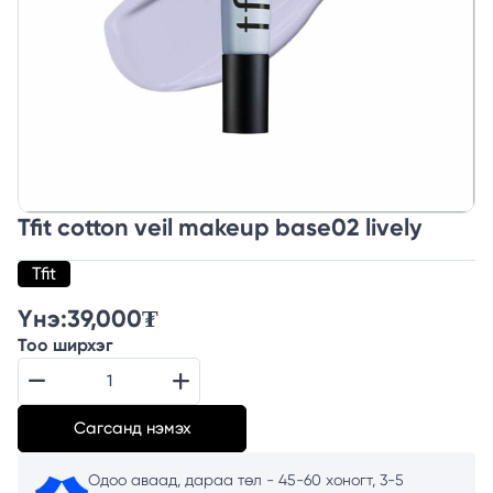
Tfit cotton veil makeup base02 lively
Tfit
Үнэ:
39,000
₮
Тоо ширхэг
Сагсанд нэмэх
Одоо аваад, дараа төл - 45-60 хоногт, 3-5