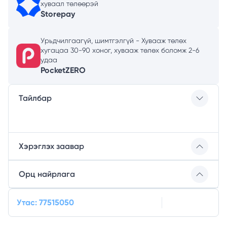
хуваал төлөөрэй
Storepay
Урьдчилгаагүй, шимтгэлгүй - Хувааж төлөх
хугацаа 30-90 хоног, хувааж төлөх боломж 2-6
удаа
PocketZERO
Тайлбар
Хэрэглэх заавар
Орц найрлага
Утас: 77515050