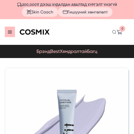
200,000₮ ДЭЭШ ХУДАЛДАН АВАЛТАД ХҮРГЭЛТ ҮНЭГҮЙ
Skin Coach
Гишүүний хөнгөлөлт
0
Брэнд
Best
Хямдралтай
Багц