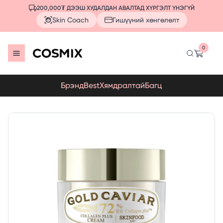
200,000₮ ДЭЭШ ХУДАЛДАН АВАЛТАД ХҮРГЭЛТ ҮНЭГҮЙ
Skin Coach
Гишүүний хөнгөлөлт
0
Брэнд
Best
Хямдралтай
Багц