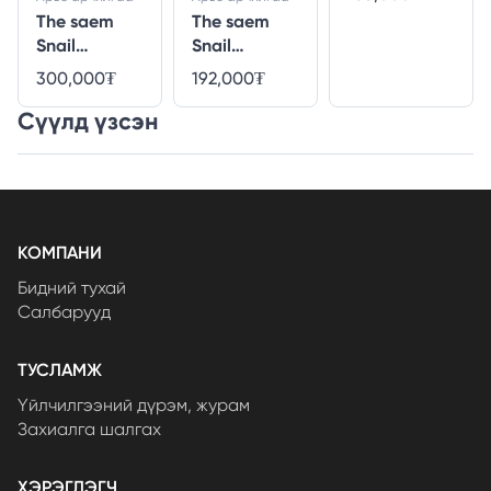
plus cream -
The saem
The saem
50gr
Snail
Snail
essential EX
essential EX
192,000₮
300,000₮
wrinkle
wrinkle
Сүүлд үзсэн
solution skin
solution skin
care 2 set
care 3 set
КОМПАНИ
Бидний тухай
Салбарууд
ТУСЛАМЖ
Үйлчилгээний дүрэм, журам
Захиалга шалгах
ХЭРЭГЛЭГЧ