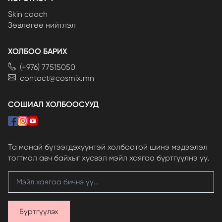
Skin coach
Зөвлөгөө нийтлэл
ХОЛБОО БАРИХ
(+976) 77515050
contact@cosmix.mn
СОШИАЛ ХОЛБООСУУД
Та манай бүтээгдэхүүнтэй холбоотой шинэ мэдээлэл
тогтмол авч байхыг хүсвэл мэйл хаягаа бүртгүүлнэ үү.
Бүртгүүлэх