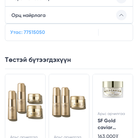
Орц найрлага
Утас: 77515050
Төстэй бүтээгдэхүүн
Арьс арчилгаа
SF Gold
caviar
collagen
163,000₮
Арьс арчилгаа
Арьс арчилгаа