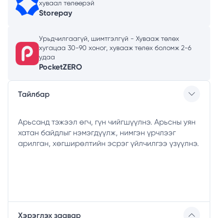
хуваал төлөөрэй
Storepay
Урьдчилгаагүй, шимтгэлгүй - Хувааж төлөх
хугацаа 30-90 хоног, хувааж төлөх боломж 2-6
удаа
PocketZERO
Тайлбар
Арьсанд тэжээл өгч, гүн чийгшүүлнэ. Арьсны уян
хатан байдлыг нэмэгдүүлж, нимгэн үрчлээг
арилган, хөгширөлтийн эсрэг үйлчилгээ үзүүлнэ.
Хэрэглэх заавар