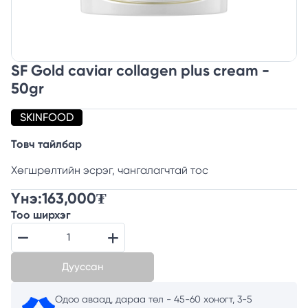
SF Gold caviar collagen plus cream -
50gr
SKINFOOD
Товч тайлбар
Хөгшрөлтийн эсрэг, чангалагчтай тос
Үнэ:
163,000
₮
Тоо ширхэг
Дууссан
Одоо аваад, дараа төл - 45-60 хоногт, 3-5