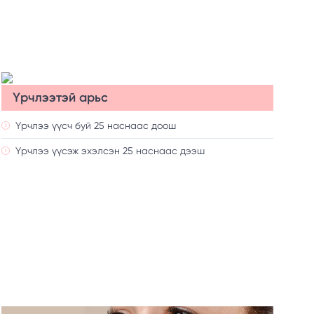
Үрчлээтэй арьс
Үрчлээ үүсч буй 25 наснаас доош
Үрчлээ үүсэж эхэлсэн 25 наснаас дээш