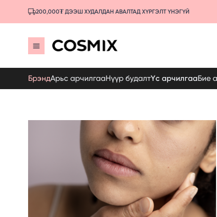
200,000₮ ДЭЭШ ХУДАЛДАН АВАЛТАД ХҮРГЭЛТ ҮНЭГҮЙ
Брэнд
Арьс арчилгаа
Нүүр будалт
Үс арчилгаа
Бие 