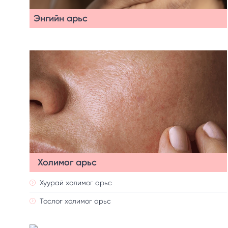
Энгийн арьс
Холимог арьс
Хуурай холимог арьс
Тослог холимог арьс