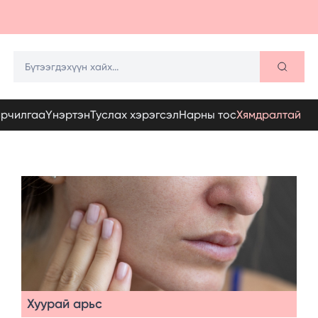
арчилгаа
Үнэртэн
Туслах хэрэгсэл
Нарны тос
Хямдралтай
Хуурай арьс