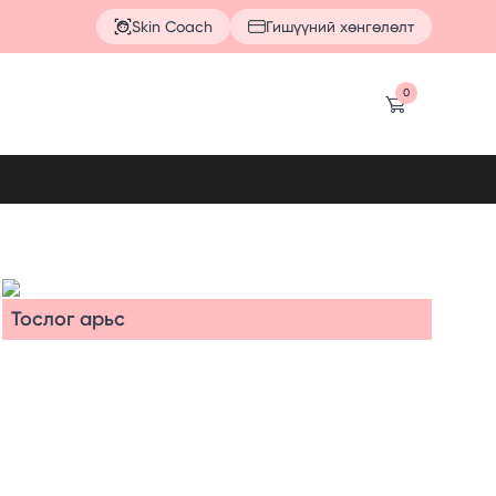
Skin Coach
Гишүүний хөнгөлөлт
0
Тослог арьс