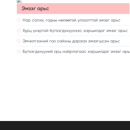
Эмзэг арьс
Нар салхи, гадны нөлөөтэй улаалттай эмзэг арьс
Хурц үнэртэй бүтээгдэхүүнээс харшилдаг эмзэг арьс
Эмчилгээний гоо сайхны дараах эмзэгшсэн арьс
Бүтээгдэхүүний орц найрлагаас харшилдаг эмзэг арь