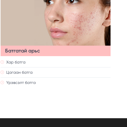
Батгатай арьс
Хар батга
Цагаан батга
Үрэвсэлт батга