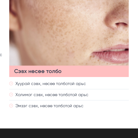
с
Сэвх нөсөө толбо
Хуурай сэвх, нөсөө толботой арьс
Холимог сэвх, нөсөө толботой арьс
Эмзэг сэвх, нөсөө толботой арьс