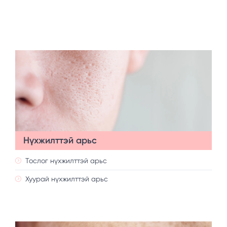
Нүхжилттэй арьс
Тослог нүхжилттэй арьс
Хуурай нүхжилттэй арьс