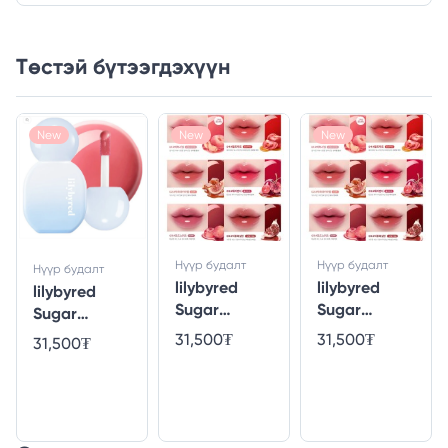
Төстэй бүтээгдэхүүн
New
New
New
Нүүр будалт
Нүүр будалт
Нүүр будалт
lilybyred
lilybyred
lilybyred
Sugar
Sugar
Sugar
Wrapping
Wrapping
Wrapping
31,500₮
31,500₮
31,500₮
Tint Gloss 06
Tint Gloss 04
Tint Gloss 08
#Pomegrana
#Honey
#Cupid Jelly
te Black
Tomato
[Angel Core
Sugar
Edition]