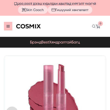
200,000₮ ДЭЭШ ХУДАЛДАН АВАЛТАД ХҮРГЭЛТ ҮНЭГҮЙ
Skin Coach
Гишүүний хөнгөлөлт
0
Брэнд
Best
Хямдралтай
Багц