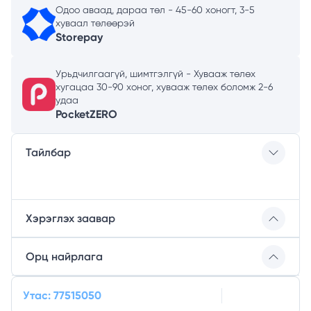
Одоо аваад, дараа төл - 45-60 хоногт, 3-5
хуваал төлөөрэй
Storepay
Урьдчилгаагүй, шимтгэлгүй - Хувааж төлөх
хугацаа 30-90 хоног, хувааж төлөх боломж 2-6
удаа
PocketZERO
Тайлбар
Хэрэглэх заавар
Орц найрлага
Утас: 77515050