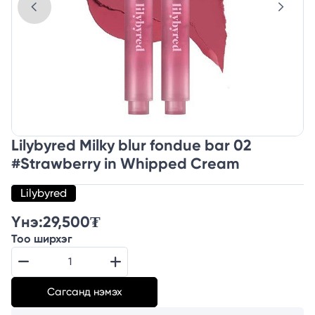
Lilybyred Milky blur fondue bar 02
#Strawberry in Whipped Cream
Lilybyred
Үнэ:
29,500
₮
Тоо ширхэг
Сагсанд нэмэх