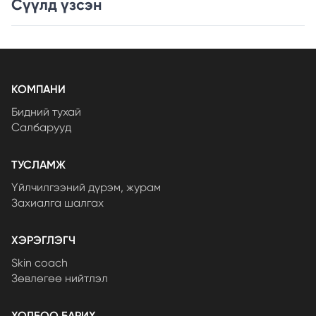
Сүүлд үзсэн
КОМПАНИ
Бидний тухай
Салбарууд
ТУСЛАМЖ
Үйлчилгээний дүрэм, журам
Захиалга шалгах
ХЭРЭГЛЭГЧ
Skin coach
Зөвлөгөө нийтлэл
ХОЛБОО БАРИХ