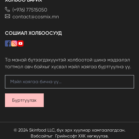
(+976) 77515050
contact@cosmix.mn
СОШИАЛ ХОЛБООСУУД
Та манай бүтээгдэхүүнтэй холбоотой шинэ мэдээлэл
тогтмол авч байхыг хүсвэл мэйл хаягаа бүртгүүлнэ үү.
Бүртгүүлэх
© 2024 Skinfood LLC, бүх эрх хуулиар хамгаалагдсан.
Вэбсайт
ыг
Грийнсофт ХХК
хөгжүүлэв.