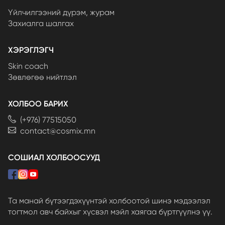
Үйлчилгээний дүрэм, журам
Захиалга шалгах
ХЭРЭГЛЭГЧ
Skin coach
Зөвлөгөө нийтлэл
ХОЛБОО БАРИХ
(+976) 77515050
contact@cosmix.mn
СОШИАЛ ХОЛБООСУУД
Та манай бүтээгдэхүүнтэй холбоотой шинэ мэдээлэл
тогтмол авч байхыг хүсвэл мэйл хаягаа бүртгүүлнэ үү.