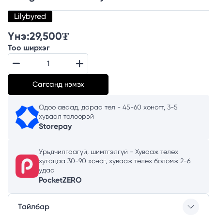
Lilybyred
Үнэ:
29,500
₮
Тоо ширхэг
Сагсанд нэмэх
Одоо аваад, дараа төл - 45-60 хоногт, 3-5
хуваал төлөөрэй
Storepay
Урьдчилгаагүй, шимтгэлгүй - Хувааж төлөх
хугацаа 30-90 хоног, хувааж төлөх боломж 2-6
удаа
PocketZERO
Тайлбар