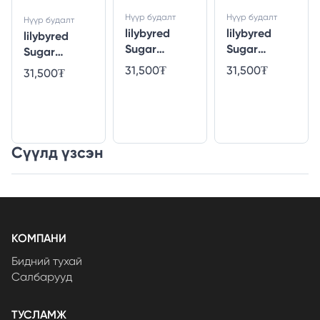
Нүүр будалт
Нүүр будалт
Нүүр будалт
lilybyred
lilybyred
lilybyred
Sugar
Sugar
Sugar
Wrapping
Wrapping
Wrapping
31,500₮
31,500₮
31,500₮
Tint Gloss 06
Tint Gloss 04
Tint Gloss 08
#Pomegrana
#Honey
#Cupid Jelly
te Black
Tomato
[Angel Core
Sugar
Edition]
Сүүлд үзсэн
КОМПАНИ
Бидний тухай
Салбарууд
ТУСЛАМЖ