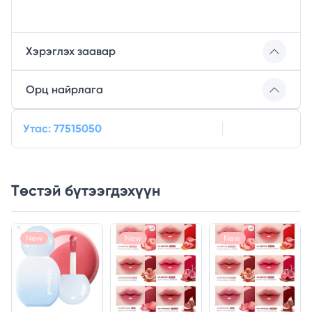
Хэрэглэх заавар
Орц найрлага
Утас: 77515050
Төстэй бүтээгдэхүүн
New
New
New