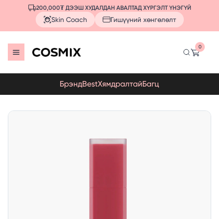
200,000₮ ДЭЭШ ХУДАЛДАН АВАЛТАД ХҮРГЭЛТ ҮНЭГҮЙ
Skin Coach
Гишүүний хөнгөлөлт
0
Брэнд
Best
Хямдралтай
Багц