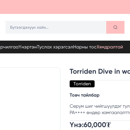
арчилгаа
Үнэртэн
Туслах хэрэгсэл
Нарны тос
Хямдралтай
Torriden Dive in w
Torriden
Товч тайлбар
Серум шиг чийгшүүлдэг тул
PA++++ өндөр хамгаалалтта
Үнэ:
60,000
₮