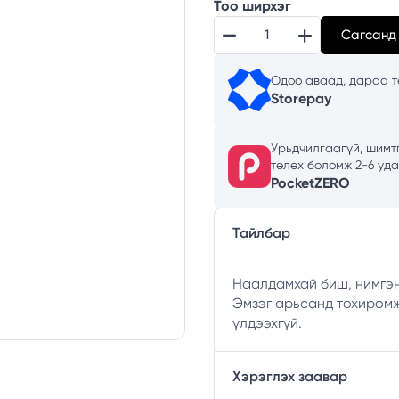
Тоо ширхэг
Сагсанд
Одоо аваад, дараа тө
Storepay
Урьдчилгаагүй, шимтг
төлөх боломж 2-6 уд
PocketZERO
Тайлбар
Наалдамхай биш, нимгэн
Эмзэг арьсанд тохиромж
үлдээхгүй.
Хэрэглэх заавар