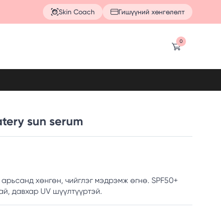
Skin Coach
Гишүүний хөнгөлөлт
0
atery sun serum
 арьсанд хөнгөн, чийглэг мэдрэмж өгнө. SPF50+
й, давхар UV шүүлтүүртэй.