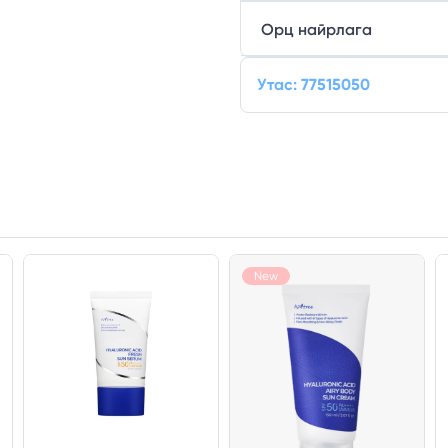
Орц найрлага
Утас: 77515050
New