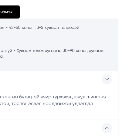
 нэмэх
л - 45-60 хоногт, 3-5 хуваал төлөөрэй
элгүй - Хувааж төлөх хугацаа 30-90 хоног, хувааж
аа
 хөнгөн бүтэцтэй учир түрхэхэд шууд шингэнэ.
той, тослог эсвэл наалдамхай үлдэгдэл