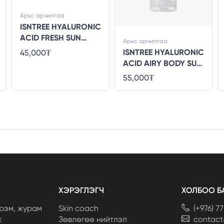
Арьс арчилгаа
ISNTREE HYALURONIC
ACID FRESH SUN
Арьс арчилгаа
SERUM 50ml
ISNTREE HYALURONIC
45,000₮
ACID AIRY BODY SUN
CREAM 150ml
55,000₮
ХЭРЭГЛЭГЧ
ХОЛБОО Б
рэм, журам
Skin coach
(+976) 7
х
Зөвлөгөө нийтлэл
contac