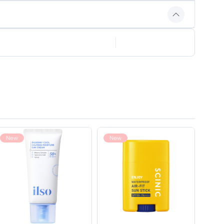
New
New
Ne