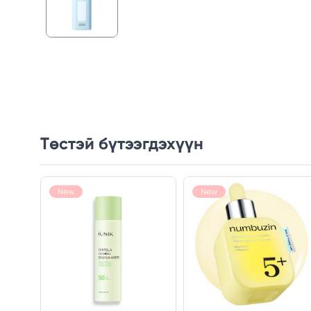
Төстэй бүтээгдэхүүн
New
New