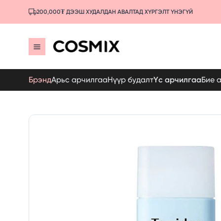
200,000₮ ДЭЭШ ХУДАЛДАН АВАЛТАД ХҮРГЭЛТ ҮНЭГҮЙ
Брэнд
Арьс арчилгаа
Нүүр будалт
Үс арчилгаа
Бие 