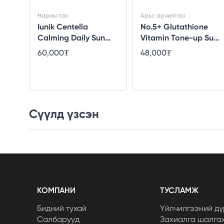
Нарны тос
Арьс арчилгаа
Iunik Centella
No.5+ Glutathione
Calming Daily Sun
Vitamin Tone-up Sun
Water
Serum
60,000₮
48,000₮
Сүүлд үзсэн
КОМПАНИ
ТУСЛАМЖ
Бидний тухай
Үйлчилгээний дү
Салбарууд
Захиалга шалга