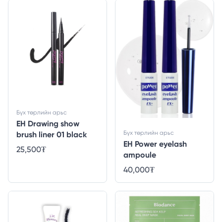
Бүх төрлийн арьс
EH Drawing show
Бүх төрлийн арьс
brush liner 01 black
EH Power eyelash
25,500
₮
ampoule
40,000
₮