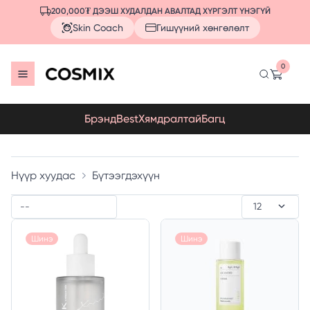
200,000₮ ДЭЭШ ХУДАЛДАН АВАЛТАД ХҮРГЭЛТ ҮНЭГҮЙ
Skin Coach
Гишүүний хөнгөлөлт
0
Брэнд
Best
Хямдралтай
Багц
Нүүр хуудас
Бүтээгдэхүүн
Шинэ
Шинэ