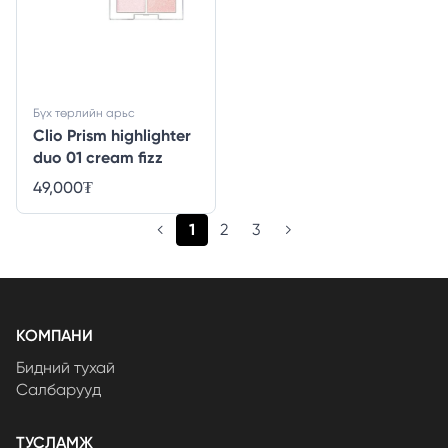
Бүх төрлийн арьс
Clio Prism highlighter
duo 01 cream fizz
49,000
₮
(current)
1
2
3
КОМПАНИ
Бидний тухай
Салбарууд
ТУСЛАМЖ