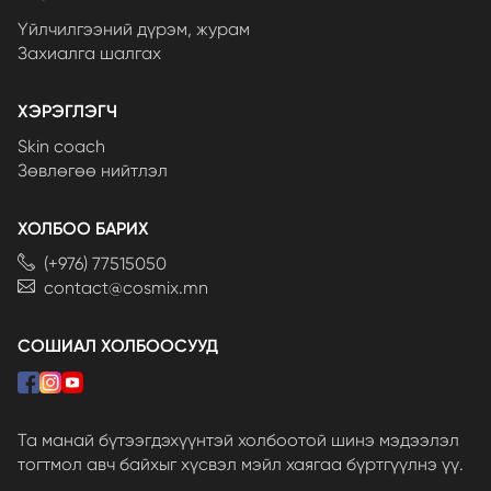
Үйлчилгээний дүрэм, журам
Захиалга шалгах
ХЭРЭГЛЭГЧ
Skin coach
Зөвлөгөө нийтлэл
ХОЛБОО БАРИХ
(+976) 77515050
contact@cosmix.mn
СОШИАЛ ХОЛБООСУУД
Та манай бүтээгдэхүүнтэй холбоотой шинэ мэдээлэл
тогтмол авч байхыг хүсвэл мэйл хаягаа бүртгүүлнэ үү.