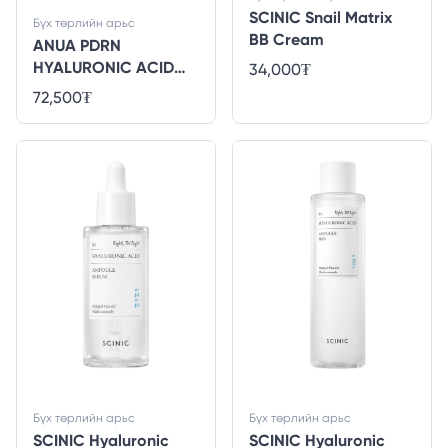
SCINIC Snail Matrix
Бүх төрлийн арьс
BB Cream
ANUA PDRN
HYALURONIC ACID
34,000
₮
CAPSULE 100 SERUM
72,500
₮
30ml
Бүх төрлийн арьс
Бүх төрлийн арьс
SCINIC Hyaluronic
SCINIC Hyaluronic