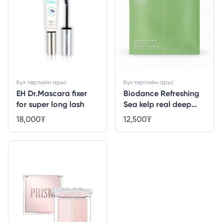
Бүх төрлийн арьс
Бүх төрлийн арьс
EH Dr.Mascara fixer
Biodance Refreshing
for super long lash
Sea kelp real deep
mask
18,000
₮
12,500
₮