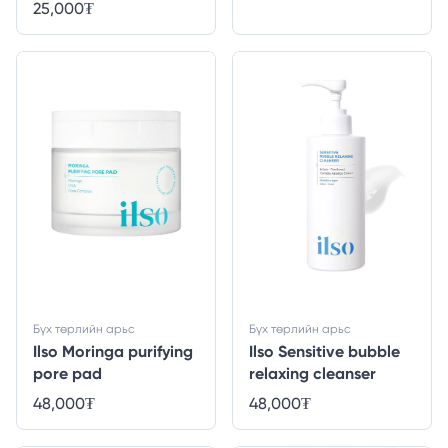
25,000
₮
Бүх төрлийн арьс
Бүх төрлийн арьс
Ilso Moringa purifying
Ilso Sensitive bubble
pore pad
relaxing cleanser
48,000
₮
48,000
₮