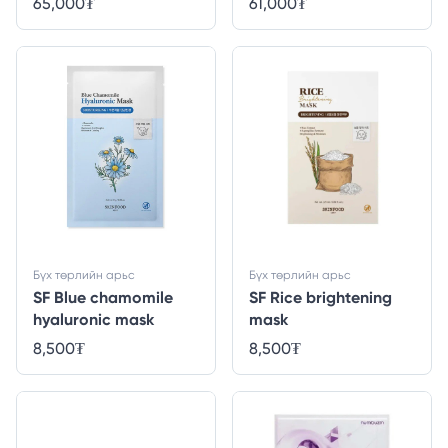
65,000
₮
61,000
₮
Бүх төрлийн арьс
Бүх төрлийн арьс
SF Blue chamomile
SF Rice brightening
hyaluronic mask
mask
8,500
₮
8,500
₮