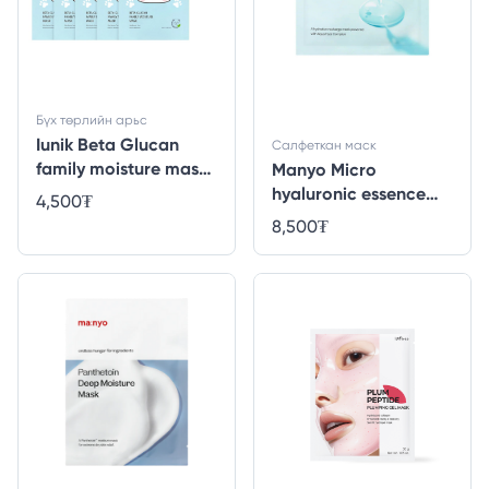
Бүх төрлийн арьс
Iunik Beta Glucan
Салфеткан маск
family moisture mask
Manyo Micro
for kids
hyaluronic essence
4,500
₮
mask - 1ширхэг
8,500
₮