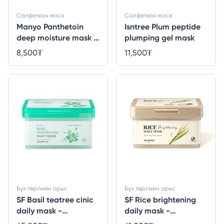
Салфеткан маск
Салфеткан маск
Manyo Panthetoin
Isntree Plum peptide
deep moisture mask -
plumping gel mask
1ширхэг
8,500
₮
11,500
₮
Бүх төрлийн арьс
Бүх төрлийн арьс
SF Basil teatree cinic
SF Rice brightening
daily mask -
daily mask -
30ширхэг
30ширхэг