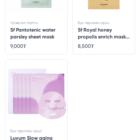
Үрэвсэлт батга
Бүх төрлийн арьс
Sf Pantotenic water
Sf Royal honey
parsley sheet mask
propolis enrich mask
sheet
9,000
₮
8,500
₮
Бүх төрлийн арьс
Luvum Slow aging