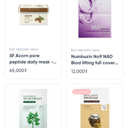
Бүх төрлийн арьс
Бүх төрлийн арьс
SF Acorn pore
Numbuzin No9 NAD
peptide daily mask -
Biod lifting full cover
30ширхэг
facial mask - 1ea
65,000
₮
12,000
₮
Дууссан