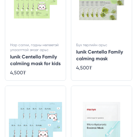
Нар салхи, гадны нөлөөтэй
Бүх төрлийн арьс
улаалттай эмзэг арьс
Iunik Centella Family
Iunik Centella Family
calming mask
calmiing mask for kids
4,500
₮
4,500
₮