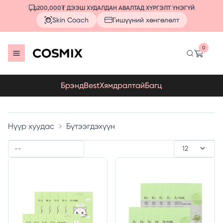
200,000₮ ДЭЭШ ХУДАЛДАН АВАЛТАД ХҮРГЭЛТ ҮНЭГҮЙ
Skin Coach
Гишүүний хөнгөлөлт
0
Брэнд
Best
Хямдралтай
Багц
Нүүр хуудас
Бүтээгдэхүүн