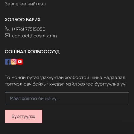
Зөвлөгөө нийтлэл
ХОЛБОО БАРИХ
(+976) 77515050
contact@cosmix.mn
СОШИАЛ ХОЛБООСУУД
Та манай бүтээгдэхүүнтэй холбоотой шинэ мэдээлэл
тогтмол авч байхыг хүсвэл мэйл хаягаа бүртгүүлнэ үү.
Бүртгүүлэх