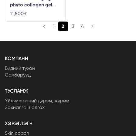
phyto collagen gel
mask - 1ширхэг
11,500
₮
(current)
1
2
3
4
КОМПАНИ
Бидний тухай
Салбарууд
ТУСЛАМЖ
Үйлчилгээний дүрэм, журам
Захиалга шалгах
ХЭРЭГЛЭГЧ
Skin coach