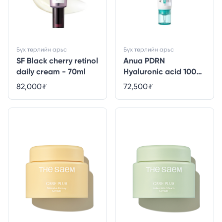
Бүх төрлийн арьс
Бүх төрлийн арьс
SF Black cherry retinol
Anua PDRN
daily cream - 70ml
Hyaluronic acid 100
moisture cream -
82,000
₮
72,500
₮
60ml