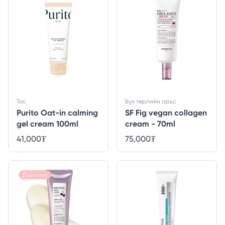
Тос
Бүх төрлийн арьс
Purito Oat-in calming
SF Fig vegan collagen
gel cream 100ml
cream - 70ml
41,000
₮
75,000
₮
Дууссан