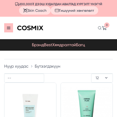
200,000₮ ДЭЭШ ХУДАЛДАН АВАЛТАД ХҮРГЭЛТ ҮНЭГҮЙ
Skin Coach
Гишүүний хөнгөлөлт
0
Брэнд
Best
Хямдралтай
Багц
Нүүр хуудас
Бүтээгдэхүүн