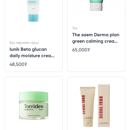
Тос
The saem Derma plan
green calming cream
Бүх төрлийн арьс
- 70ml
Iunik Beta glucan
65,000
₮
daily moisture cream
- 60ml
48,500
₮