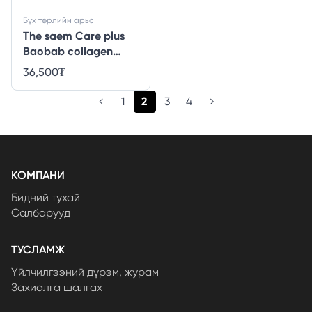
Бүх төрлийн арьс
The saem Care plus
Baobab collagen
cream - 100ml
36,500
₮
(current)
1
2
3
4
КОМПАНИ
Бидний тухай
Салбарууд
ТУСЛАМЖ
Үйлчилгээний дүрэм, журам
Захиалга шалгах