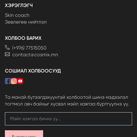
ХЭРЭГЛЭГЧ
Skin coach
Зөвлөгөө нийтлэл
ХОЛБОО БАРИХ
(+976) 77515050
contact@cosmix.mn
СОШИАЛ ХОЛБООСУУД
Та манай бүтээгдэхүүнтэй холбоотой шинэ мэдээлэл
тогтмол авч байхыг хүсвэл мэйл хаягаа бүртгүүлнэ үү.
Бүртгүүлэх