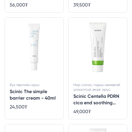
5%+Yuja - 50ml
- 80ml
56,000
₮
39,500
₮
Бүх төрлийн арьс
Нар салхи, гадны нөлөөтэй
улаалттай эмзэг арьс
Scinic The simple
Scinic Centella PDRN
barrier cream - 40ml
cica end soothing
24,500
₮
cream - 80ml
49,000
₮