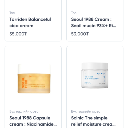
Тос
Тос
Torriden Balanceful
Seoul 1988 Cream :
cica cream
Snail mucin 93%+ Rice
- 100ml
55,000
₮
53,000
₮
Бүх төрлийн арьс
Бүх төрлийн арьс
Seoul 1988 Capsule
Scinic The simple
cream : Niacinamide
relief moisture cream